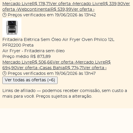
Mercado Livre
R$ 178,71
Ver oferta
›
Mercado Livre
R$ 339,90
Ver
oferta
›
Webcontinental
R$ 539,99
Ver oferta
›
🕒 Preços verificados em 19/06/2026 às 13h42
Fritadeira Elétrica Sem Óleo Air Fryer Oven Philco 12L
PFR2200 Preta
Air Fryer - Fritadeira sem óleo
Preço médio
R$ 873,89
Mercado Livre
R$ 506,66
Ver oferta
›
Mercado Livre
R$
694,90
Ver oferta
›
Casas Bahia
R$ 774,71
Ver oferta
›
🕒 Preços verificados em 19/06/2026 às 13h47
Ver todas as ofertas (+6)
Links de afiliado — podemos receber comissão, sem custo a
mais para você. Preços sujeitos a alteração.