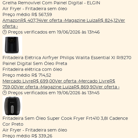
Grelha Removível Com Painel Digital - ELGIN
Air Fryer - Fritadeira sem óleo
Preço médio
R$ 567,59
Amazon
R$ 407,74
Ver oferta
›
Magazine Luiza
R$ 824,12
Ver
oferta
›
🕒 Preços verificados em 19/06/2026 às 13h46
Fritadeira Elétrica Airfryer Philips Walita Essential Xl Ri9270
Painel Digital Sem Óleo Preta
Fritadeira elétrica com óleo
Preço médio
R$ 714,52
Mercado Livre
R$ 699,00
Ver oferta
›
Mercado Livre
R$
759,00
Ver oferta
›
Magazine Luiza
R$ 869,90
Ver oferta
›
🕒 Preços verificados em 19/06/2026 às 13h45
Fritadeira Sem Óleo Super Cook Fryer Frt410 3,8l Cadence
Cor Preto
Air Fryer - Fritadeira sem óleo
Preço médio
R$ 339,26