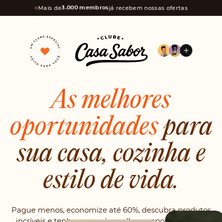
Mais de
já recebem nossas ofertas
3.000 membros
As melhores
oportunidades
para
sua casa, cozinha e
estilo de vida.
Pague menos, economize até 60%, descubra produtos
incríveis e tenha acesso às melhores oportunidades,