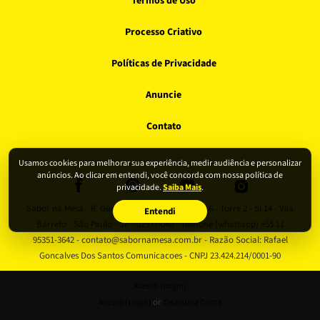
Termos de Uso
Processo Criativo
Políticas de Privacidade
Anuncie
Contato
Usamos cookies para melhorar sua experiência, medir audiência e personalizar
anúncios. Ao clicar em entendi, você concorda com nossa política de
privacidade.
Saiba Mais
.
Sabor na Mesa - R. Guerino Giovani Leardini, 516 - Torre 2 - Sl 14 - Vila
Entendi
Barreto - São Paulo - SP - 02937-040 - Telefone (whatsapp) +55 11
95351-3642 - contato@sabornamesa.com.br - Razão Social: Rafael
Goncalves Dos Santos Comunicacoes - CNPJ 23.424.214/0001-90
Acesso (Login)
or
Acesso (Login)
Criar uma Conta