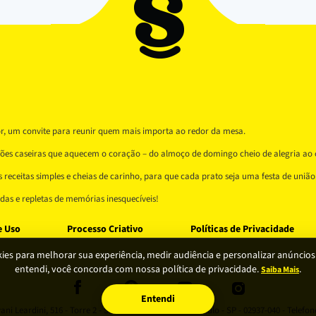
or, um convite para reunir quem mais importa ao redor da mesa.
ições caseiras que aquecem o coração – do almoço de domingo cheio de alegria ao 
receitas simples e cheias de carinho, para que cada prato seja uma festa de união 
as e repletas de memórias inesquecíveis!
e Uso
Processo Criativo
Políticas de Privacidade
es para melhorar sua experiência, medir audiência e personalizar anúncios.
entendi, você concorda com nossa política de privacidade.
.
Saiba Mais
Entendi
i Leardini, 516 - Torre 2 - Sl 14 - Vila Barreto - São Paulo - SP - 02937-040 - Telef