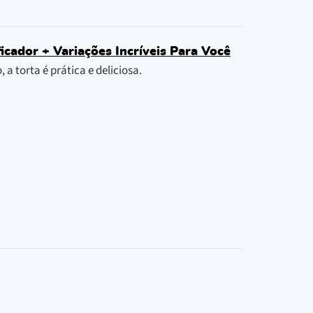
icador + Variações Incríveis Para Você
 torta é prática e deliciosa.