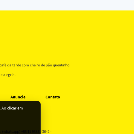
café da tarde com cheiro de pão quentinho.
e alegria.
Anuncie
Contato
 Ao clicar em
one (whatsapp) +55 11 95351-3642 -