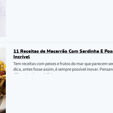
11 Receitas de Macarrão Com Sardinha E Poss
Incrível
Tem receitas com peixes e frutos do mar que parecem s
dica, antes fosse assim, é sempre possível inovar. Pensa
diferentes dessa delícia.