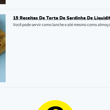
15 Receitas De Torta De Sardinha De Liquidif
Você pode servir como lanche e até mesmo como almoço, a