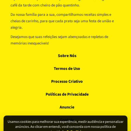
café da tarde com cheiro de pão quentinho.
Da nossa família para a sua, compartilhamos receitas simples e
cheias de carinho, para que cada prato seja uma festa de união e
alegria.
Desejamos que suas refeições sejam abençoadas e repletas de
memórias inesquecíveis!
Sobre Nós
Termos de Uso
Processo Criativo
Políticas de Privacidade
Anuncie
Contato
Usamos cookies para melhorar sua experiência, medir audiência e personalizar
anúncios. Ao clicar em entendi, você concorda com nossa política de