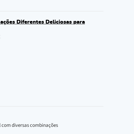
ações Diferentes Deliciosas para
!
sil com diversas combinações