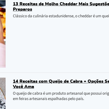
13 Receitas de Molho Cheddar Mais Sugestõe
Preparos
Clássico da culinária estadunidense, o cheddar é um quei
14 Receitas com Queijo de Cabra + Opções S
Você Ama
O queijo de cabra é um produto artesanal que possui ori
em feiras artesanais espalhadas pelo país.