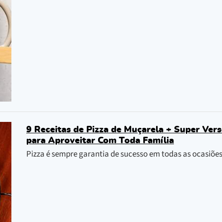
9 Receitas de Pizza de Muçarela + Super Ve
para Aproveitar Com Toda Família
Pizza é sempre garantia de sucesso em todas as ocasiões