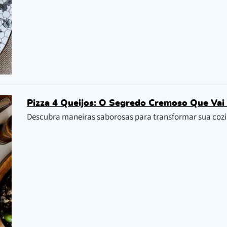
Pizza 4 Queijos: O Segredo Cremoso Que Vai 
Descubra maneiras saborosas para transformar sua cozi