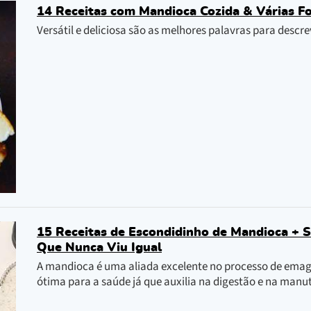
14 Receitas com Mandioca Cozida & Várias F
Versátil e deliciosa são as melhores palavras para descrev
15 Receitas de Escondidinho de Mandioca +
Que Nunca Viu Igual
A mandioca é uma aliada excelente no processo de ema
ótima para a saúde já que auxilia na digestão e na man