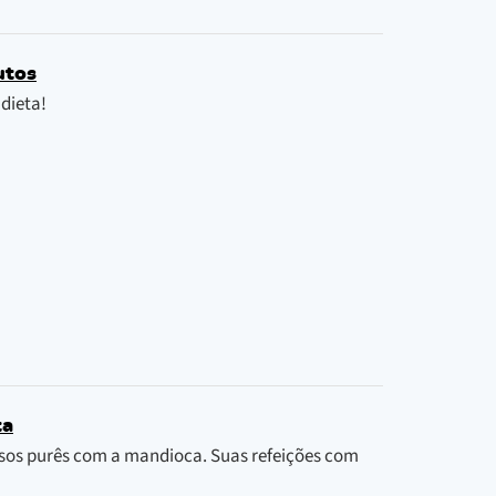
utos
 dieta!
ta
iosos purês com a mandioca. Suas refeições com