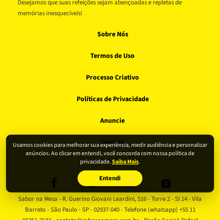
Desejamos que suas refeições sejam abençoadas e repletas de
memórias inesquecíveis!
Sobre Nós
Termos de Uso
Processo Criativo
Políticas de Privacidade
Anuncie
Contato
Usamos cookies para melhorar sua experiência, medir audiência e personalizar
anúncios. Ao clicar em entendi, você concorda com nossa política de
privacidade.
Saiba Mais
.
Entendi
Sabor na Mesa - R. Guerino Giovani Leardini, 516 - Torre 2 - Sl 14 - Vila
Barreto - São Paulo - SP - 02937-040 - Telefone (whatsapp) +55 11