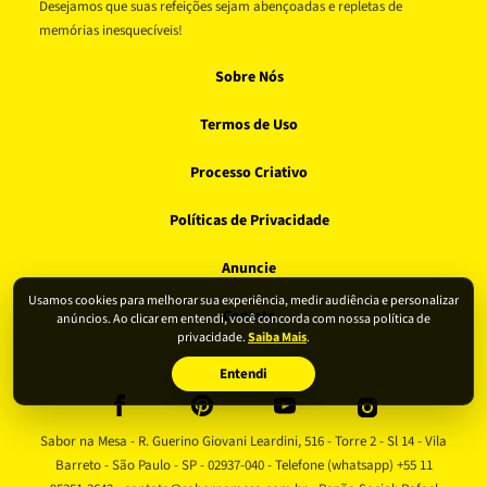
Desejamos que suas refeições sejam abençoadas e repletas de
memórias inesquecíveis!
Sobre Nós
Termos de Uso
Processo Criativo
Políticas de Privacidade
Anuncie
Usamos cookies para melhorar sua experiência, medir audiência e personalizar
Contato
anúncios. Ao clicar em entendi, você concorda com nossa política de
privacidade.
Saiba Mais
.
Entendi
Sabor na Mesa - R. Guerino Giovani Leardini, 516 - Torre 2 - Sl 14 - Vila
Barreto - São Paulo - SP - 02937-040 - Telefone (whatsapp) +55 11