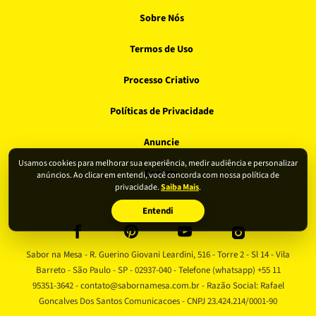
Sobre Nós
Termos de Uso
Processo Criativo
Políticas de Privacidade
Anuncie
Usamos cookies para melhorar sua experiência, medir audiência e personalizar
Contato
anúncios. Ao clicar em entendi, você concorda com nossa política de
privacidade.
Saiba Mais
.
Entendi
Sabor na Mesa - R. Guerino Giovani Leardini, 516 - Torre 2 - Sl 14 - Vila
Barreto - São Paulo - SP - 02937-040 - Telefone (whatsapp) +55 11
95351-3642 - contato@sabornamesa.com.br - Razão Social: Rafael
Goncalves Dos Santos Comunicacoes - CNPJ 23.424.214/0001-90