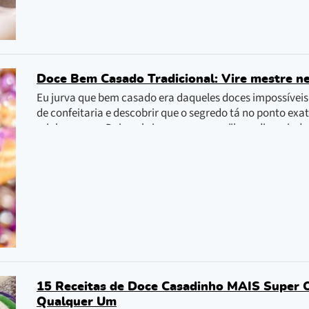
Doce Bem Casado Tradicional: Vire mestre ne
Eu jurva que bem casado era daqueles doces impossíveis 
de confeitaria e descobrir que o segredo tá no ponto exa
minha esposa Daiane brincou que eram "bem divorciados".
acertar.
15 Receitas de Doce Casadinho MAIS Super O
Qualquer Um