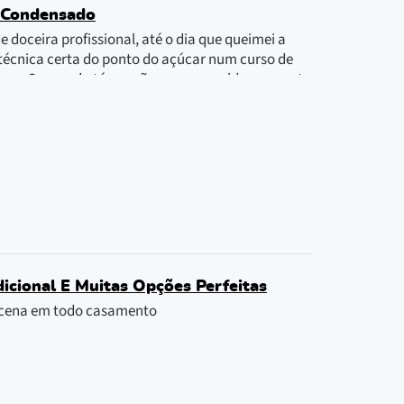
e Condensado
 doceira profissional, até o dia que queimei a
a técnica certa do ponto do açúcar num curso de
arece. O segredo tá em não mexer a calda enquanto
icional E Muitas Opções Perfeitas
a cena em todo casamento