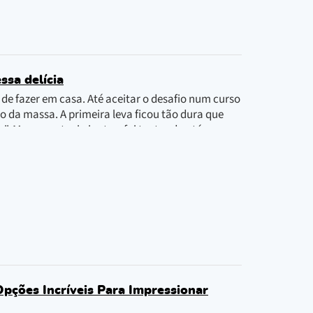
ssa delícia
de fazer em casa. Até aceitar o desafio num curso
to da massa. A primeira leva ficou tão dura que
 Mas a gente riu junto e fui tentando até
pções Incríveis Para Impressionar