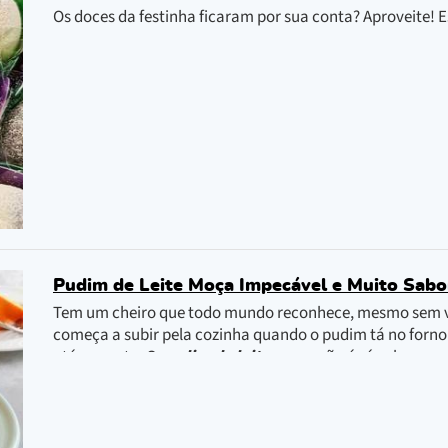
Os doces da festinha ficaram por sua conta? Aproveite! 
Pudim de Leite Moça Impecável e Muito Sab
Tem um cheiro que todo mundo reconhece, mesmo sem ve
começa a subir pela cozinha quando o pudim tá no forno.
até o quarto. O
pudim de leite moça
não é só sobremesa,