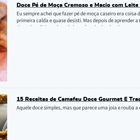
Doce Pé de Moça Cremoso e Macio com Leit
Eu sempre achei que fazer pé de moça caseiro era coisa de
primeira calda e quase desisti. Mas depois de aprender 
doces brasileiros, descobri que é mais simples do que p
ela não atingir aquele tom dourado perfeito.
15 Receitas de Camafeu Doce Gourmet E Trad
Aquele doce simples, mas que parece uma joia e rouba 