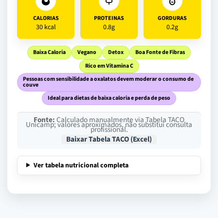
CALORIAS
PROTEINAS
GORDURAS
30 kcal
0.8g
0.2g
Baixa Caloria
Vegano
Detox
Boa Fonte de Fibras
Rico em Vitamina C
Pessoas com sensibilidade a oxalatos devem moderar o consumo de
couve
Ideal para dietas de baixa caloria e perda de peso
Fonte:
Calculado manualmente via Tabela TACO
Unicamp; valores aproximados, não substitui consulta
profissional.
Baixar Tabela TACO (Excel)
Ver tabela nutricional completa