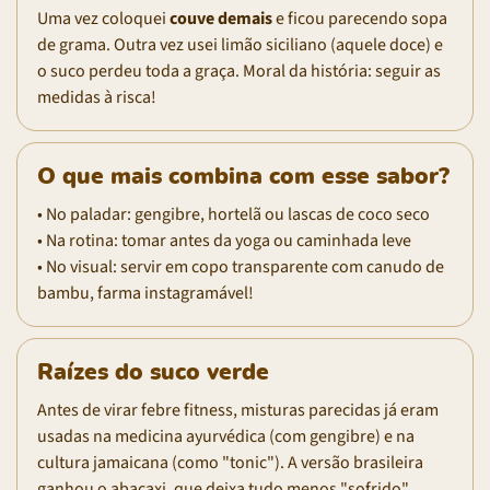
Uma vez coloquei
couve demais
e ficou parecendo sopa
de grama. Outra vez usei limão siciliano (aquele doce) e
o suco perdeu toda a graça. Moral da história: seguir as
medidas à risca!
O que mais combina com esse sabor?
• No paladar: gengibre, hortelã ou lascas de coco seco
• Na rotina: tomar antes da yoga ou caminhada leve
• No visual: servir em copo transparente com canudo de
bambu, farma instagramável!
Raízes do suco verde
Antes de virar febre fitness, misturas parecidas já eram
usadas na medicina ayurvédica (com gengibre) e na
cultura jamaicana (como "tonic"). A versão brasileira
ganhou o abacaxi, que deixa tudo menos "sofrido".