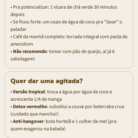
• Pra potencializar: 1 xícara de chá verde 30 minutos
depois
• Se ficou forte: um copo de água de coco pra "lavar" o
paladar
• Café da manhã completo: torrada integral com pasta de
amendoim
•
Não recomendo
: tomar com pão de queijo, aí já é
sabotagem!
Quer dar uma agitada?
•
Versão tropical
: troca a água por água de coco e
acrescenta 1/4 de manga
•
Detox vermelho
: substitui a couve por beterraba crua
(cuidado que mancha!)
•
Anti-hangover
: bota hortelã e 1 colher de mel (pra
quem exagerou na balada)