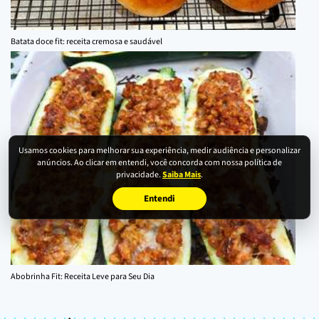
Batata doce fit: receita cremosa e saudável
Usamos cookies para melhorar sua experiência, medir audiência e personalizar
anúncios. Ao clicar em entendi, você concorda com nossa política de
privacidade.
Saiba Mais
.
Entendi
Abobrinha Fit: Receita Leve para Seu Dia