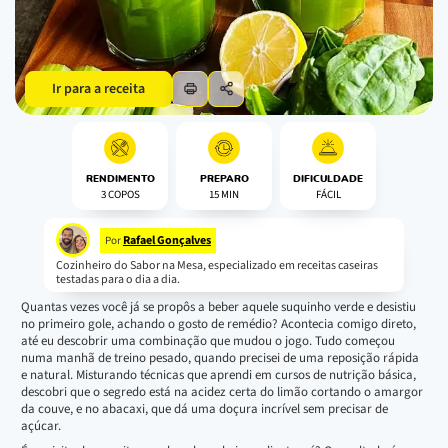
Ir para a receita
RENDIMENTO
PREPARO
DIFICULDADE
3 COPOS
15 MIN
FÁCIL
Rafael Gonçalves
Por
Cozinheiro do Sabor na Mesa, especializado em receitas caseiras
testadas para o dia a dia.
Quantas vezes você já se propôs a beber aquele suquinho verde e desistiu
no primeiro gole, achando o gosto de remédio? Acontecia comigo direto,
até eu descobrir uma combinação que mudou o jogo. Tudo começou
numa manhã de treino pesado, quando precisei de uma reposição rápida
e natural. Misturando técnicas que aprendi em cursos de nutrição básica,
descobri que o segredo está na acidez certa do limão cortando o amargor
da couve, e no abacaxi, que dá uma doçura incrível sem precisar de
açúcar.