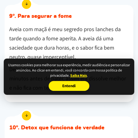
9º. Para segurar a fome
Aveia com maçã é meu segredo pros lanches da
tarde quando a fome aperita. A aveia dá uma
saciedade que dura horas, e o sabor fica bem
neutro, quase imperceptível.
Usamos cookies para melhorar sua experiência, medir audiência e personalizar
Deixa a aveia hidratando na água por uns cinco
anúncios. Ao clicar em entendi, você concorda com nossa política de
privacidade.
Saiba Mais
.
minutos antes de bater, assim ela dissolve melhor
Entendi
e não fica com textura arenosa.
10º. Detox que funciona de verdade