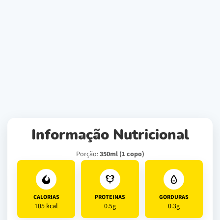
Informação Nutricional
Porção:
350ml (1 copo)
CALORIAS
PROTEINAS
GORDURAS
105 kcal
0.5g
0.3g