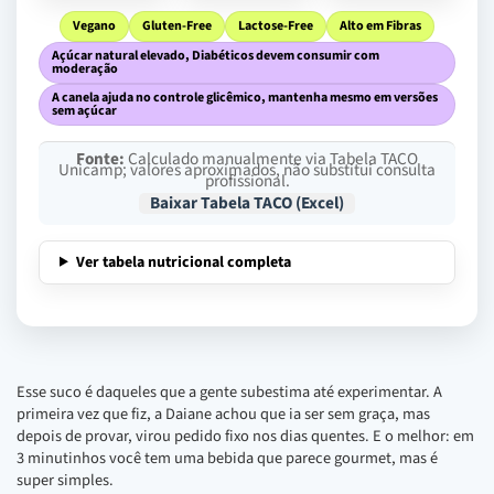
Vegano
Gluten-Free
Lactose-Free
Alto em Fibras
Açúcar natural elevado, Diabéticos devem consumir com
moderação
A canela ajuda no controle glicêmico, mantenha mesmo em versões
sem açúcar
Fonte:
Calculado manualmente via Tabela TACO
Unicamp; valores aproximados, não substitui consulta
profissional.
Baixar Tabela TACO (Excel)
Ver tabela nutricional completa
Esse suco é daqueles que a gente subestima até experimentar. A
primeira vez que fiz, a Daiane achou que ia ser sem graça, mas
depois de provar, virou pedido fixo nos dias quentes. E o melhor: em
3 minutinhos você tem uma bebida que parece gourmet, mas é
super simples.