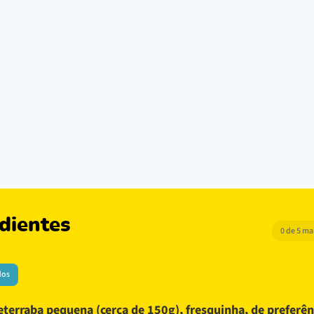
dientes
0 de 5 m
dos
eterraba pequena (cerca de 150g), fresquinha, de preferên