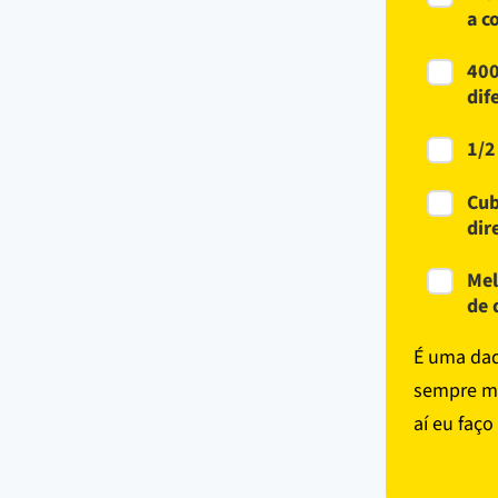
a c
400
dif
1/2
Cub
dir
Mel
de 
É uma daq
sempre me
aí eu faço