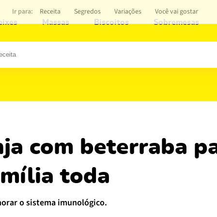
Ir para:
Receita
Segredos
Variações
Você vai gostar
eixes
Massas
Biscoitos
Sobremesas
mília toda
horar o sistema imunológico.