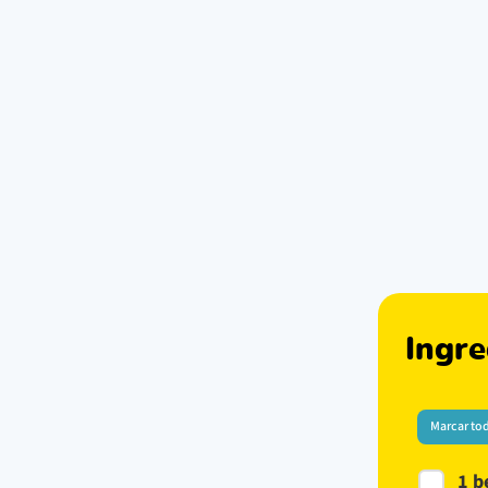
Ingre
Marcar to
1 b