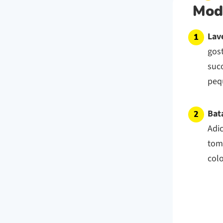
Mod
Lav
gost
suc
pequ
Bat
Adi
toma
col