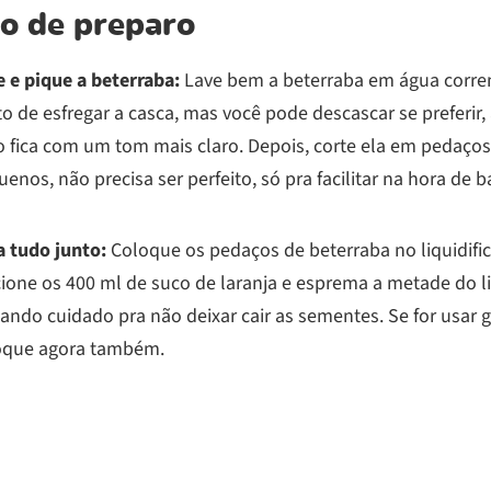
o de preparo
e e pique a beterraba:
Lave bem a beterraba em água corren
o de esfregar a casca, mas você pode descascar se preferir, 
o fica com um tom mais claro. Depois, corte ela em pedaços
enos, não precisa ser perfeito, só pra facilitar na hora de ba
a tudo junto:
Coloque os pedaços de beterraba no liquidific
cione os 400 ml de suco de laranja e esprema a metade do l
ndo cuidado pra não deixar cair as sementes. Se for usar g
oque agora também.