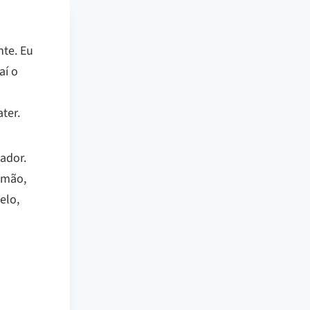
te. Eu
aí o
ter.
ador.
imão,
elo,