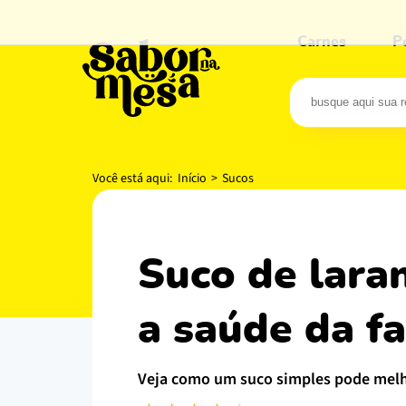
Carnes
P
Você está aqui:
Início
>
Sucos
suco de laranja com beterraba para melhorar
a saúde da fa
veja como um suco simples pode mel