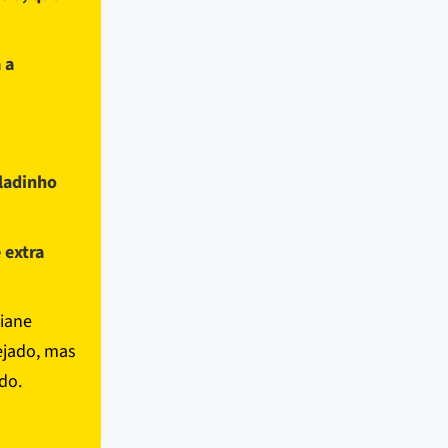
 a
ladinho
 extra
aiane
ejado, mas
do.