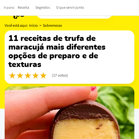
Ir para:
Receita
Segredos
O que servir junto
Você está aqui:
Início
>
Sobremesas
11 receitas de trufa de
maracujá mais diferentes
opções de preparo e de
texturas
(17 votos)