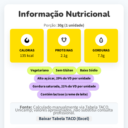
Informação Nutricional
Porção:
30g (1 unidade)
CALORIAS
PROTEINAS
GORDURAS
135 kcal
2.1g
7.3g
Vegetariano
Sem Glúten
Baixo Sódio
Alto açúcar, 29% do VD por unidade
Gordura saturada, 21% do VD por unidade
Contém lactose (creme de leite)
Fonte:
Calculado manualmente via Tabela TACO
Unicamp; valores aproximados, não substitui consulta
profissional.
Baixar Tabela TACO (Excel)