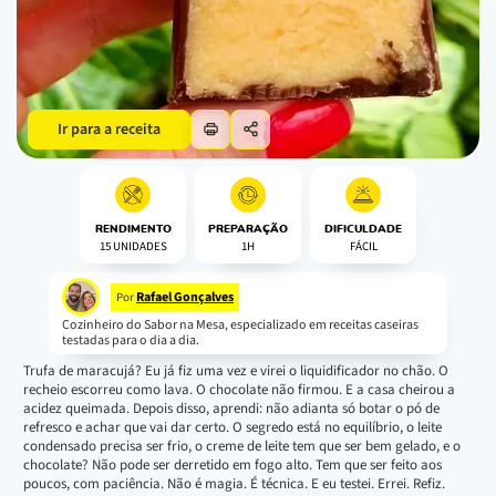
Ir para a receita
RENDIMENTO
PREPARAÇÃO
DIFICULDADE
15 UNIDADES
1H
FÁCIL
Rafael Gonçalves
Por
Cozinheiro do Sabor na Mesa, especializado em receitas caseiras
testadas para o dia a dia.
Trufa de maracujá? Eu já fiz uma vez e virei o liquidificador no chão. O
recheio escorreu como lava. O chocolate não firmou. E a casa cheirou a
acidez queimada. Depois disso, aprendi: não adianta só botar o pó de
refresco e achar que vai dar certo. O segredo está no equilíbrio, o leite
condensado precisa ser frio, o creme de leite tem que ser bem gelado, e o
chocolate? Não pode ser derretido em fogo alto. Tem que ser feito aos
poucos, com paciência. Não é magia. É técnica. E eu testei. Errei. Refiz.