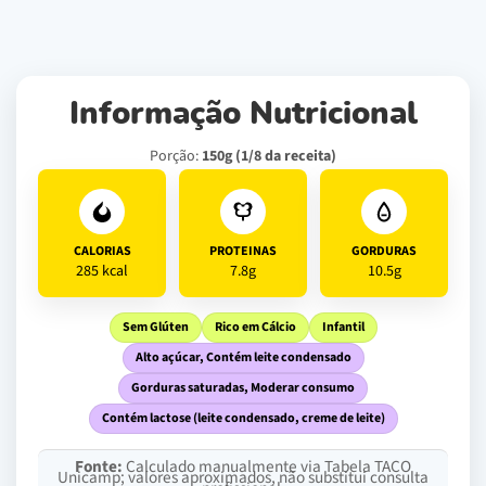
Informação Nutricional
Porção:
150g (1/8 da receita)
CALORIAS
PROTEINAS
GORDURAS
285 kcal
7.8g
10.5g
Sem Glúten
Rico em Cálcio
Infantil
Alto açúcar, Contém leite condensado
Gorduras saturadas, Moderar consumo
Contém lactose (leite condensado, creme de leite)
Fonte:
Calculado manualmente via Tabela TACO
Unicamp; valores aproximados, não substitui consulta