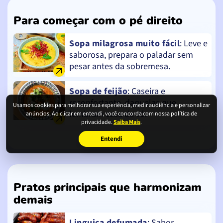
Para começar com o pé direito
Sopa milagrosa muito fácil
: Leve e
saborosa, prepara o paladar sem
pesar antes da sobremesa.
Sopa de feijão
: Caseira e
reconfortante, daquelas que
Usamos cookies para melhorar sua experiência, medir audiência e personalizar
lembram casa de vó.
anúncios. Ao clicar em entendi, você concorda com nossa política de
privacidade.
Saiba Mais
.
Entendi
Pratos principais que harmonizam
demais
Linguiça defumada
: Sabor