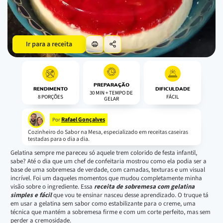
Ir para a receita
PREPARAÇÃO
RENDIMENTO
DIFICULDADE
30 MIN + TEMPO DE
8 PORÇÕES
FÁCIL
GELAR
Rafael Gonçalves
Por
Cozinheiro do Sabor na Mesa, especializado em receitas caseiras
testadas para o dia a dia.
Gelatina sempre me pareceu só aquele trem colorido de festa infantil,
sabe? Até o dia que um chef de confeitaria mostrou como ela podia ser a
base de uma sobremesa de verdade, com camadas, texturas e um visual
incrível. Foi um daqueles momentos que mudou completamente minha
visão sobre o ingrediente. Essa
receita de sobremesa com gelatina
simples e fácil
que vou te ensinar nasceu desse aprendizado. O truque tá
em usar a gelatina sem sabor como estabilizante para o creme, uma
técnica que mantém a sobremesa firme e com um corte perfeito, mas sem
perder a cremosidade.