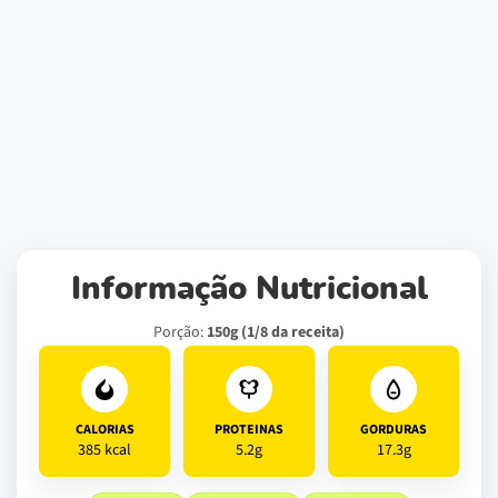
Informação Nutricional
Porção:
150g (1/8 da receita)
CALORIAS
PROTEINAS
GORDURAS
385 kcal
5.2g
17.3g