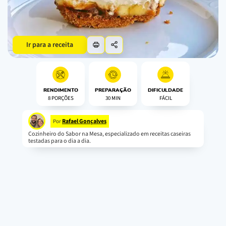
Ir para a receita
RENDIMENTO
PREPARAÇÃO
DIFICULDADE
8 PORÇÕES
30 MIN
FÁCIL
Rafael Gonçalves
Por
Cozinheiro do Sabor na Mesa, especializado em receitas caseiras
testadas para o dia a dia.