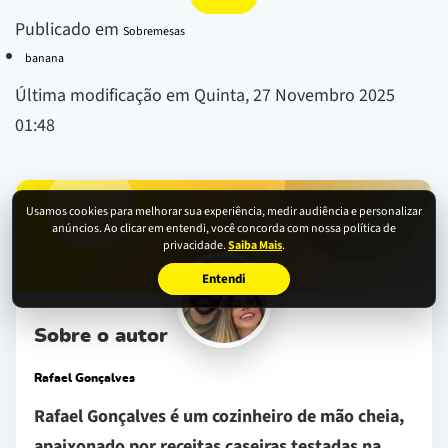
Publicado em
Sobremesas
banana
Última modificação em Quinta, 27 Novembro 2025
01:48
Usamos cookies para melhorar sua experiência, medir audiência e personalizar
anúncios. Ao clicar em entendi, você concorda com nossa política de
privacidade.
Saiba Mais
.
Entendi
Sobre o autor
Rafael Gonçalves
Rafael Gonçalves é um cozinheiro de mão cheia,
apaixonado por receitas caseiras testadas na