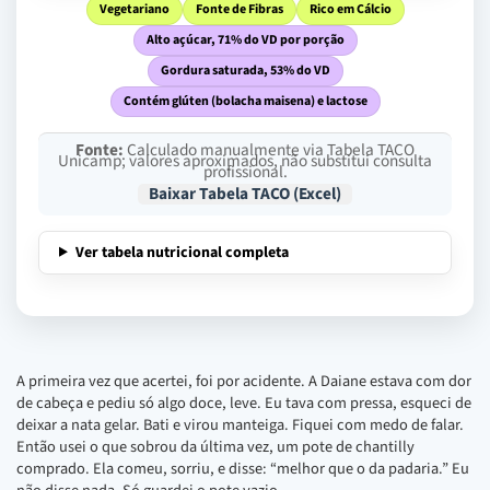
Vegetariano
Fonte de Fibras
Rico em Cálcio
Alto açúcar, 71% do VD por porção
Gordura saturada, 53% do VD
Contém glúten (bolacha maisena) e lactose
Fonte:
Calculado manualmente via Tabela TACO
Unicamp; valores aproximados, não substitui consulta
profissional.
Baixar Tabela TACO (Excel)
Ver tabela nutricional completa
A primeira vez que acertei, foi por acidente. A Daiane estava com dor
de cabeça e pediu só algo doce, leve. Eu tava com pressa, esqueci de
deixar a nata gelar. Bati e virou manteiga. Fiquei com medo de falar.
Então usei o que sobrou da última vez, um pote de chantilly
comprado. Ela comeu, sorriu, e disse: “melhor que o da padaria.” Eu