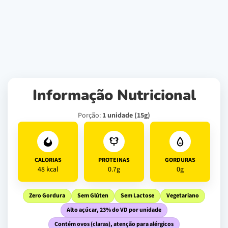
Informação Nutricional
Porção:
1 unidade (15g)
CALORIAS
PROTEINAS
GORDURAS
48 kcal
0.7g
0g
Zero Gordura
Sem Glúten
Sem Lactose
Vegetariano
Alto açúcar, 23% do VD por unidade
Contém ovos (claras), atenção para alérgicos