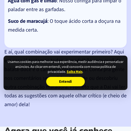
Água com gás e limão
: Nosso coringa para limpar o
paladar entre as garfadas.
Suco de maracujá
: O toque ácido corta a doçura na
medida certa.
E aí, qual combinação vai experimentar primeiro? Aqui
em casa já testamos todas, o medalhão com purê de
Usamos cookies para melhorar sua experiência, medir audiência e personalizar
anúncios. Ao clicar em entendi, você concorda com nossa política de
batata-doce é o campeão de pedidos! Conta pra gente
privacidade.
Saiba Mais
.
nos comentários se você fez diferente ou descobriu
Entendi
outra combinação matadora. Prometo que a Dai vai ler
todas as sugestões com aquele olhar crítico (e cheio de
amor) dela!