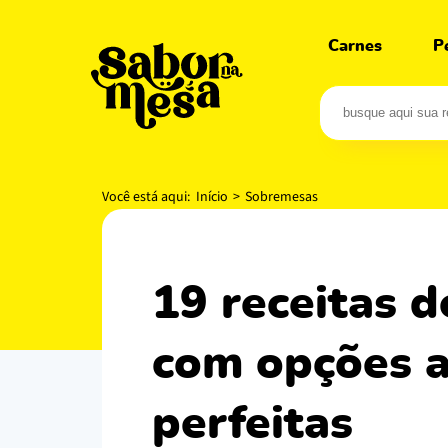
Carnes
P
Você está aqui:
Início
>
Sobremesas
19 receitas de pavê de bolacha champagne
com opções a
perfeitas