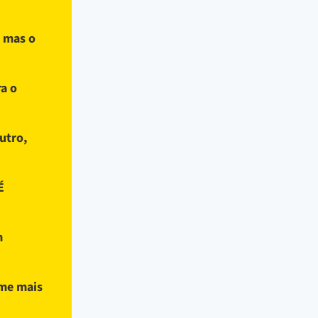
, mas o
ra o
utro,
É
m
eme mais