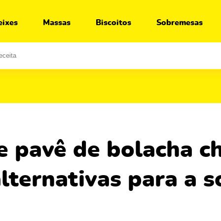
Ir para:
Receita
Segredos
Variações
O que servir junto
eixes
Massas
Biscoitos
Sobremesas
lternativas para a 