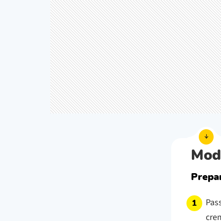
Mod
Prepar
Pass
crem