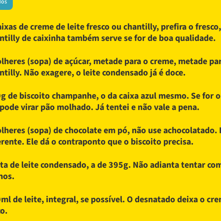
dos
aixas de creme de leite fresco ou chantilly, prefira o fresco
ntilly de caixinha também serve se for de boa qualidade.
olheres (sopa) de açúcar, metade para o creme, metade pa
ntilly. Não exagere, o leite condensado já é doce.
g de biscoito champanhe, o da caixa azul mesmo. Se for o
 pode virar pão molhado. Já tentei e não vale a pena.
olheres (sopa) de chocolate em pó, não use achocolatado. 
erente. Ele dá o contraponto que o biscoito precisa.
ata de leite condensado, a de 395g. Não adianta tentar co
nos.
ml de leite, integral, se possível. O desnatado deixa o cr
co.