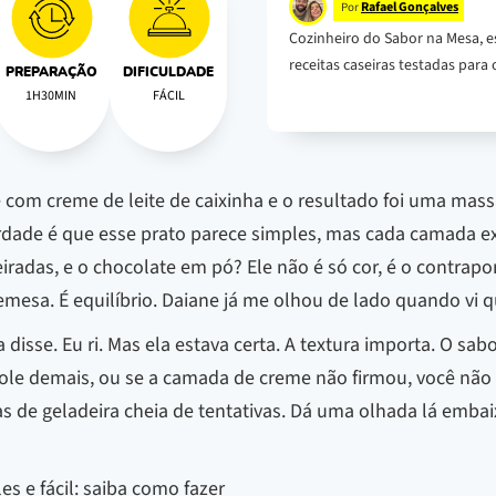
Rafael Gonçalves
Por
Cozinheiro do Sabor na Mesa, e
receitas caseiras testadas para o
PREPARAÇÃO
DIFICULDADE
1H30MIN
FÁCIL
e com creme de leite de caixinha e o resultado foi uma ma
erdade é que esse prato parece simples, mas cada camada ex
radas, e o chocolate em pó? Ele não é só cor, é o contrapo
mesa. É equilíbrio. Daiane já me olhou de lado quando vi q
a disse. Eu ri. Mas ela estava certa. A textura importa. O sa
u mole demais, ou se a camada de creme não firmou, você não 
as de geladeira cheia de tentativas. Dá uma olhada lá embai
 e fácil: saiba como fazer