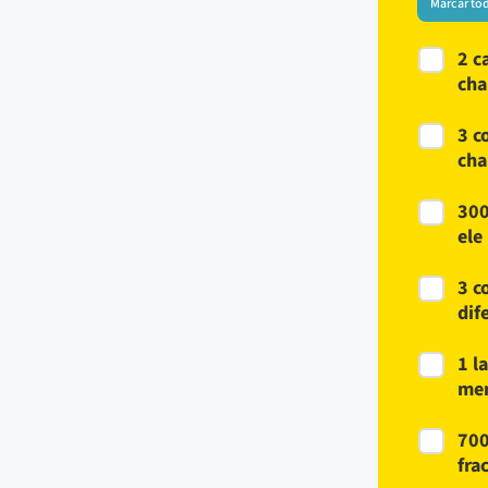
Marcar to
2 c
cha
3 c
cha
300
ele
3 c
dif
1 l
me
700
fra