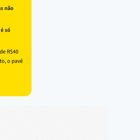
as não
 é só
 de R$40
to, o pavê