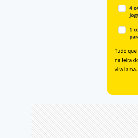
4 o
jog
1 c
par
Tudo que 
na feira d
vira lama.