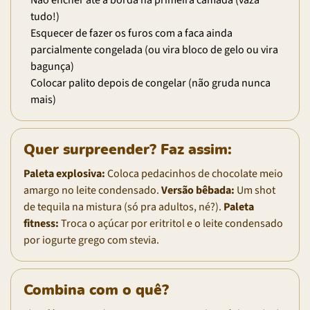
Não encher até a borda na primeira camada (vaza
tudo!)
Esquecer de fazer os furos com a faca ainda
parcialmente congelada (ou vira bloco de gelo ou vira
bagunça)
Colocar palito depois de congelar (não gruda nunca
mais)
Quer surpreender? Faz assim:
Paleta explosiva:
Coloca pedacinhos de chocolate meio
amargo no leite condensado.
Versão bêbada:
Um shot
de tequila na mistura (só pra adultos, né?).
Paleta
fitness:
Troca o açúcar por eritritol e o leite condensado
por iogurte grego com stevia.
Combina com o quê?