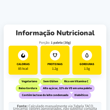
Informação Nutricional
Porção:
1 paleta (30g)
CALORIAS
PROTEINAS
GORDURAS
85 kcal
1.2g
1.5g
Vegetariano
Sem Glúten
Rico em Vitamina C
Baixa Gordura
Alto açúcar, 32% do VD em uma paleta
Contém lactose do leite condensado
Diabéticos
Fonte:
Calculado manualmente via Tabela TACO
Unicamp; valores aproximados, não substitui consulta