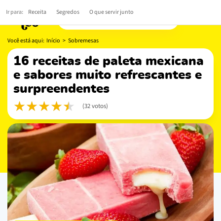
Ir para:
Receita
Segredos
O que servir junto
Você está aqui:
Início
>
Sobremesas
16 receitas de paleta mexicana
e sabores muito refrescantes e
surpreendentes
(32 votos)