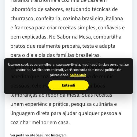
Há anos transforma a cozinha de casa em
laboratório de sabores, estudando técnicas de
churrasco, confeitaria, cozinha brasileira, italiana
e francesa para criar receitas simples, confiáveis e
bem explicadas. No Sabor na Mesa, compartilha
pratos que realmente prepara, testa e adapta
para o dia a dia das famílias brasileiras.
Usamos cookies para melhorar sua experiência, medir audiência e personalizar
Casado com Daiane há mais de 10 anos, Rafael
anúncios. Ao clicar em entendi, você concorda com nossa política de
privacidade.
Saiba Mais
.
acredita que cozinhar é uma forma de reunir
pessoas, celebrar momentos e criar boas
Entendi
lembranças ao redor da mesa. Suas receitas
unem experiência prática, pesquisa culinária e
linguagem direta para ajudar qualquer pessoa a
cozinhar melhor em casa.
Ver perfil no site
Seguir no Instagram