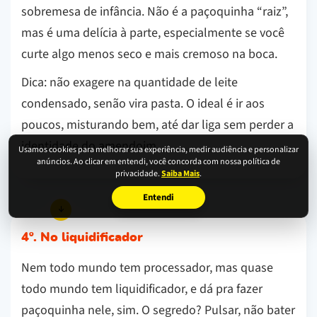
sobremesa de infância. Não é a paçoquinha “raiz”,
mas é uma delícia à parte, especialmente se você
curte algo menos seco e mais cremoso na boca.
Dica: não exagere na quantidade de leite
condensado, senão vira pasta. O ideal é ir aos
poucos, misturando bem, até dar liga sem perder a
identidade do amendoim.
Usamos cookies para melhorar sua experiência, medir audiência e personalizar
anúncios. Ao clicar em entendi, você concorda com nossa política de
privacidade.
Saiba Mais
.
Entendi
4º. No liquidificador
Nem todo mundo tem processador, mas quase
todo mundo tem liquidificador, e dá pra fazer
paçoquinha nele, sim. O segredo? Pulsar, não bater