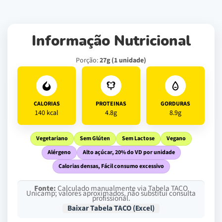
Informação Nutricional
Porção:
27g (1 unidade)
CALORIAS
PROTEINAS
GORDURAS
140 kcal
4.8g
8.9g
Vegetariano
Sem Glúten
Sem Lactose
Vegano
Alérgeno
Alto açúcar, 20% do VD por unidade
Calorias densas, Fácil consumo excessivo
Fonte:
Calculado manualmente via Tabela TACO
Unicamp; valores aproximados, não substitui consulta
profissional.
Baixar Tabela TACO (Excel)