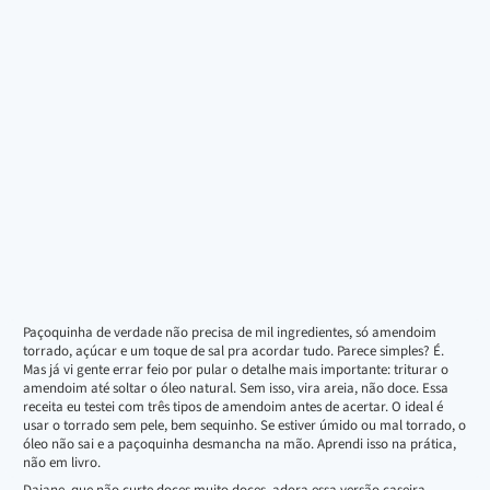
Paçoquinha de verdade não precisa de mil ingredientes, só amendoim
torrado, açúcar e um toque de sal pra acordar tudo. Parece simples? É.
Mas já vi gente errar feio por pular o detalhe mais importante: triturar o
amendoim até soltar o óleo natural. Sem isso, vira areia, não doce. Essa
receita eu testei com três tipos de amendoim antes de acertar. O ideal é
usar o torrado sem pele, bem sequinho. Se estiver úmido ou mal torrado, o
óleo não sai e a paçoquinha desmancha na mão. Aprendi isso na prática,
não em livro.
Daiane, que não curte doces muito doces, adora essa versão caseira