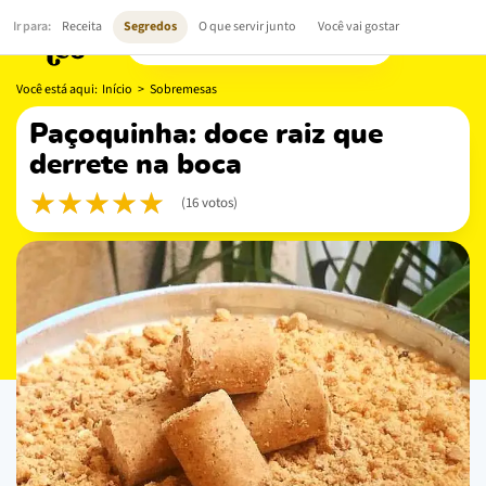
Ir para:
Receita
Segredos
O que servir junto
Você vai gostar
Você está aqui:
Início
>
Sobremesas
paçoquinha: doce raiz que
derrete na boca
(16 votos)