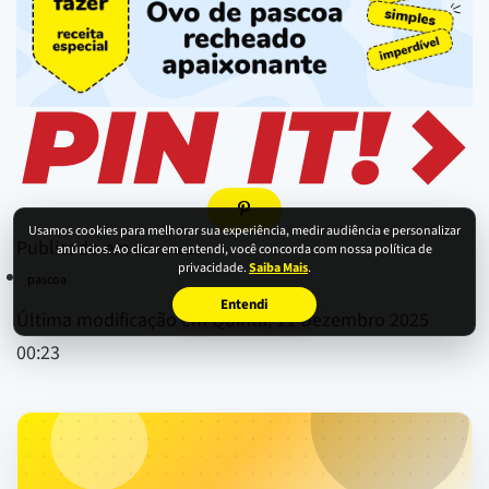
Usamos cookies para melhorar sua experiência, medir audiência e personalizar
Publicado em
anúncios. Ao clicar em entendi, você concorda com nossa política de
Sobremesas
privacidade.
Saiba Mais
.
pascoa
Entendi
Última modificação em Quinta, 11 Dezembro 2025
00:23