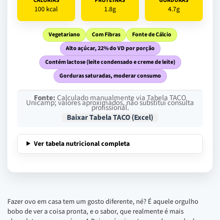
CALORIAS
PROTEINAS
GORDURAS
100 kcal
1.8g
4.7g
Vegetariano
Com Fibras
Fonte de Cálcio
Alto açúcar, 22% do VD por porção
Contém lactose (leite condensado e creme de leite)
Gorduras saturadas, moderar consumo
Fonte:
Calculado manualmente via Tabela TACO
Unicamp; valores aproximados, não substitui consulta
profissional.
Baixar Tabela TACO (Excel)
Ver tabela nutricional completa
Fazer ovo em casa tem um gosto diferente, né? É aquele orgulho
bobo de ver a coisa pronta, e o sabor, que realmente é mais