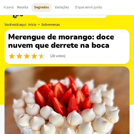
Ir para:
Receita
Segredos
Variações
O que servir junto
Você está aqui:
Início
>
Sobremesas
merengue de morango: doce
nuvem que derrete na boca
(28 votos)