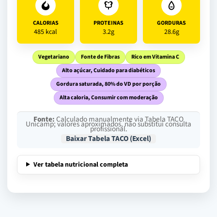
CALORIAS
PROTEINAS
GORDURAS
485 kcal
3.2g
28.6g
Vegetariano
Fonte de Fibras
Rico em Vitamina C
Alto açúcar, Cuidado para diabéticos
Gordura saturada, 80% do VD por porção
Alta caloria, Consumir com moderação
Fonte:
Calculado manualmente via Tabela TACO
Unicamp; valores aproximados, não substitui consulta
profissional.
Baixar Tabela TACO (Excel)
Ver tabela nutricional completa