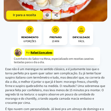
Ir para a receita
RENDIMENTO
PREPARO
DIFICULDADE
6 PORÇÕES
15 MIN
FÁCIL
Rafael Gonçalves
Por
Cozinheiro do Sabor na Mesa, especializado em receitas caseiras
testadas para o dia a dia.
Esse não é um merengue no sentido clássico, e é justamente isso que o
torna perfeito pra quem quer sabor sem complicação. Eu já tentei fazer
suspiro italiano com termômetro e tudo, mas descobri que, na correria do
dia a dia, o melhor é juntar o que já é bom: morango fresco, chantilly
firme e suspiro quebradinho na medida. O resultado? Uma sobremesa que
parece feita por confeiteiro, mas leva menos de 15 minutos pra montar. O
segredo tá na textura: o suspiro absorve um pouco da umidade do
morango e do chantilly, criando aquela camada macia embaixo e
crocante por cima.
É tipo nuvem com personalidade. Já levei pra um almoço de domingo e o