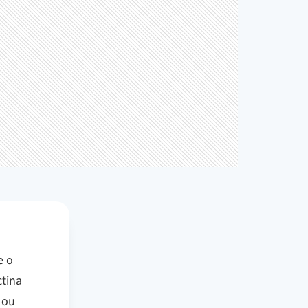
e o
ctina
 ou