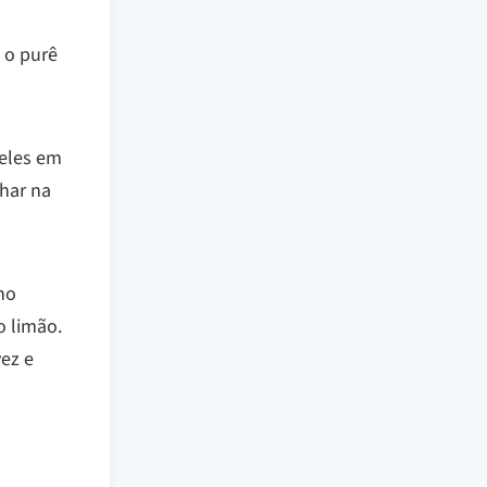
 o purê
 eles em
har na
no
o limão.
vez e