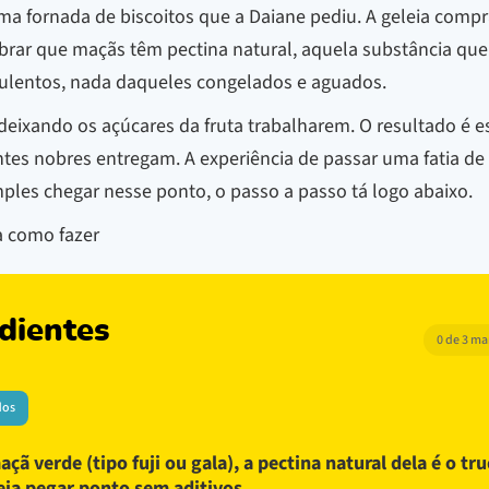
a fornada de biscoitos que a Daiane pediu. A geleia compr
brar que maçãs têm pectina natural, aquela substância que 
uculentos, nada daqueles congelados e aguados.
 deixando os açúcares da fruta trabalharem. O resultado é 
tes nobres entregam. A experiência de passar uma fatia de
mples chegar nesse ponto, o passo a passo tá logo abaixo.
ba como fazer
dientes
0 de 3 m
dos
açã verde (tipo fuji ou gala), a pectina natural dela é o tr
eia pegar ponto sem aditivos.