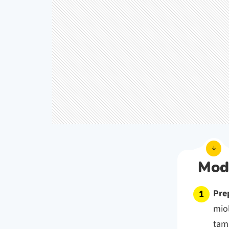
Mod
Pre
miol
tam