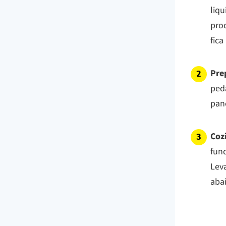
liqu
pro
fic
Pre
ped
pan
Coz
fun
Leva
aba