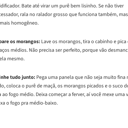
idificador. Bate até virar um purê bem lisinho. Se não tiver
cessador, rala no ralador grosso que funciona também, mas
a mais homogêneo.
pare os morangos:
Lave os morangos, tira o cabinho e pica
aços médios. Não precisa ser perfeito, porque vão desmanc
ela mesmo.
inhe tudo junto:
Pega uma panela que não seja muito fina 
do, coloca o purê de maçã, os morangos picados e o suco d
 ao fogo médio. Deixa começar a ferver, aí você mexe uma 
ixa o fogo pra médio-baixo.