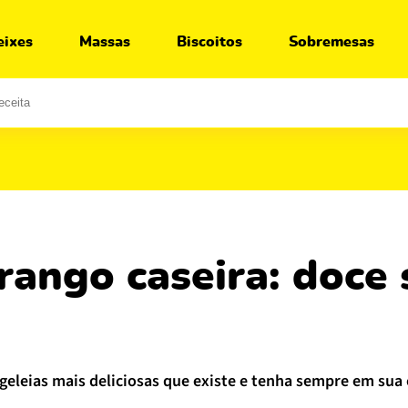
Ir para:
Receita
Segredos
Variações
O que servir junto
eixes
Massas
Biscoitos
Sobremesas
geleias mais deliciosas que existe e tenha sempre em sua 