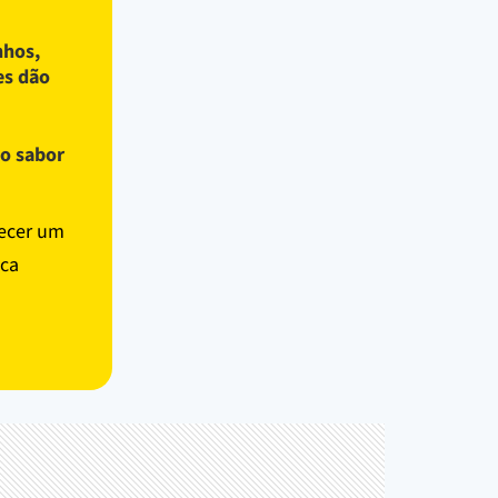
nhos,
es dão
 o sabor
recer um
ica