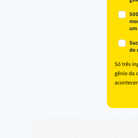
500
mor
um 
Suc
do 
Só três i
gênio da 
acontecer