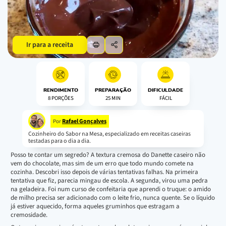
Ir para a receita
RENDIMENTO
PREPARAÇÃO
DIFICULDADE
8 PORÇÕES
25 MIN
FÁCIL
Rafael Gonçalves
Por
Cozinheiro do Sabor na Mesa, especializado em receitas caseiras
testadas para o dia a dia.
Posso te contar um segredo? A textura cremosa do Danette caseiro não
vem do chocolate, mas sim de um erro que todo mundo comete na
cozinha. Descobri isso depois de várias tentativas falhas. Na primeira
tentativa que fiz, parecia mingau de escola. A segunda, virou uma pedra
na geladeira. Foi num curso de confeitaria que aprendi o truque: o amido
de milho precisa ser adicionado com o leite frio, nunca quente. Se o líquido
já estiver aquecido, forma aqueles gruminhos que estragam a
cremosidade.