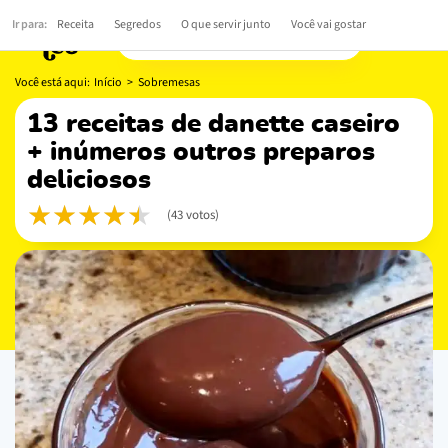
Ir para:
Receita
Segredos
O que servir junto
Você vai gostar
Você está aqui:
Início
>
Sobremesas
13 receitas de danette caseiro
+ inúmeros outros preparos
deliciosos
(43 votos)