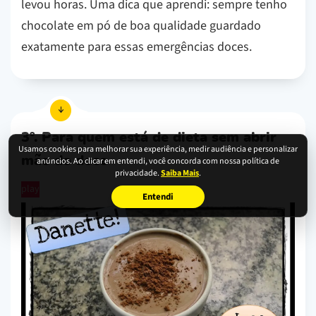
levou horas. Uma dica que aprendi: sempre tenho
chocolate em pó de boa qualidade guardado
exatamente para essas emergências doces.
3º. Para quem está de dieta sem abrir
Usamos cookies para melhorar sua experiência, medir audiência e personalizar
mão do doce
anúncios. Ao clicar em entendi, você concorda com nossa política de
privacidade.
Saiba Mais
.
play
Entendi