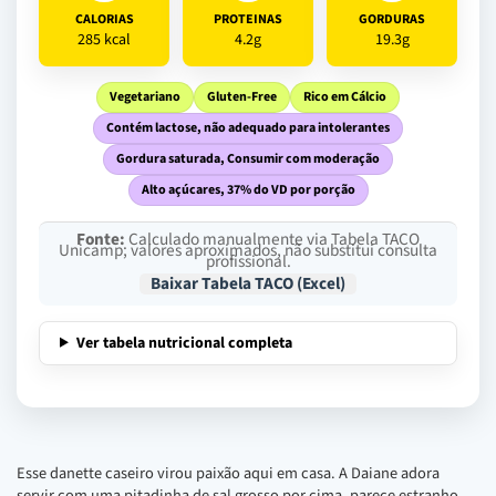
CALORIAS
PROTEINAS
GORDURAS
285 kcal
4.2g
19.3g
Vegetariano
Gluten-Free
Rico em Cálcio
Contém lactose, não adequado para intolerantes
Gordura saturada, Consumir com moderação
Alto açúcares, 37% do VD por porção
Fonte:
Calculado manualmente via Tabela TACO
Unicamp; valores aproximados, não substitui consulta
profissional.
Baixar Tabela TACO (Excel)
Ver tabela nutricional completa
Esse danette caseiro virou paixão aqui em casa. A Daiane adora
servir com uma pitadinha de sal grosso por cima, parece estranho