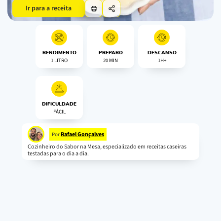
Ir para a receita
RENDIMENTO
PREPARO
DESCANSO
1 LITRO
20 MIN
1H+
DIFICULDADE
FÁCIL
Rafael Gonçalves
Por
Cozinheiro do Sabor na Mesa, especializado em receitas caseiras
testadas para o dia a dia.