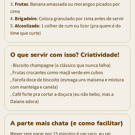
3.
Frutas
: Banana amassada ou morangos picados por
cima
4.
Brigadeiro
: Coloca granulado por cima antes de servir
5.
Alcoolizado
: 1 colher de rum ou licor (pra quem é do
time que curte)
O que servir com isso? Criatividade!
- Biscoito champagne (o clássico que nunca falha)
, Frutas crocantes como maçã verde em cubos
, Farofa doce de biscoito (esmaga uns maisena e mistura
com manteiga e canela)
, Café forte pra cortar a doçura (eu não bebo, mas a
Daiane adora)
A parte mais chata (e como facilitar)
Mexer sem parar por 15 minutos é um saco, eu sei.