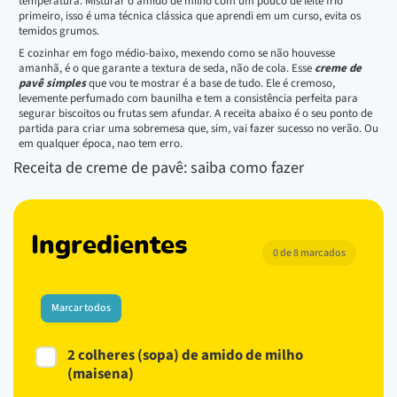
temperatura. Misturar o amido de milho com um pouco de leite frio
primeiro, isso é uma técnica clássica que aprendi em um curso, evita os
temidos grumos.
E cozinhar em fogo médio-baixo, mexendo como se não houvesse
amanhã, é o que garante a textura de seda, não de cola. Esse
creme de
pavê simples
que vou te mostrar é a base de tudo. Ele é cremoso,
levemente perfumado com baunilha e tem a consistência perfeita para
segurar biscoitos ou frutas sem afundar. A receita abaixo é o seu ponto de
partida para criar uma sobremesa que, sim, vai fazer sucesso no verão. Ou
em qualquer época, nao tem erro.
Receita de creme de pavê: saiba como fazer
Ingredientes
0 de 8 marcados
Marcar todos
2 colheres (sopa) de amido de milho
(maisena)