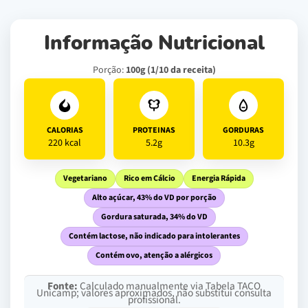
Informação Nutricional
Porção:
100g (1/10 da receita)
CALORIAS
PROTEINAS
GORDURAS
220 kcal
5.2g
10.3g
Vegetariano
Rico em Cálcio
Energia Rápida
Alto açúcar, 43% do VD por porção
Gordura saturada, 34% do VD
Contém lactose, não indicado para intolerantes
Contém ovo, atenção a alérgicos
Fonte:
Calculado manualmente via Tabela TACO
Unicamp; valores aproximados, não substitui consulta
profissional.