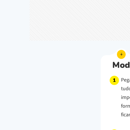
Mod
Peg
tudo
impo
for
fica