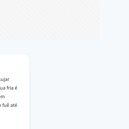
ujar
ua fria é
sem
 fuê até