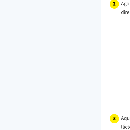
Ago
dire
Aqui
láct