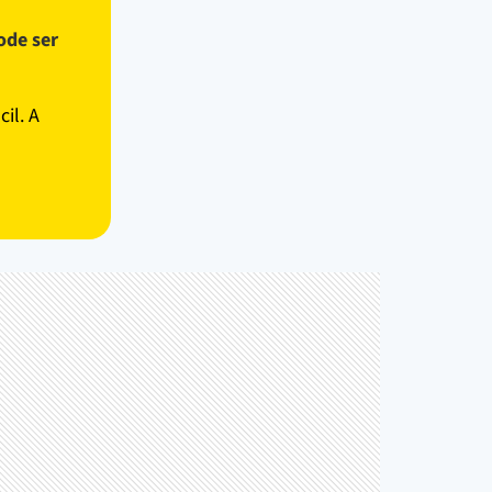
ode ser
il. A