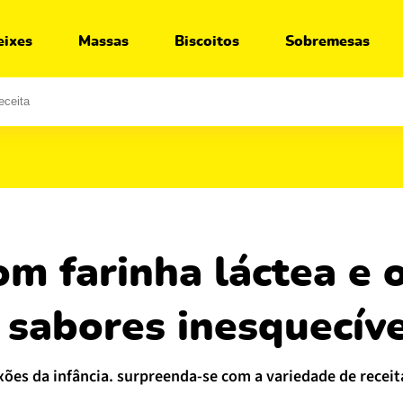
Ir para:
Receita
Segredos
O que servir junto
Você vai gostar
eixes
Massas
Biscoitos
Sobremesas
 sabores inesquecíve
xões da infância. surpreenda-se com a variedade de receit