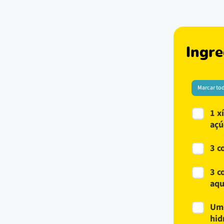
Ingre
Marcar to
1 x
açú
3 c
3 c
aqu
Um 
hid