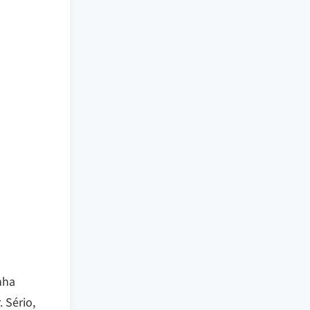
nha
 Sério,