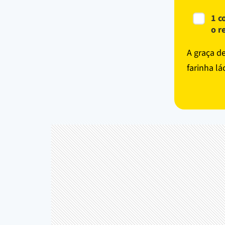
1 c
o r
A graça de
farinha lá