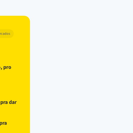
arcados
, pro
 pra dar
pra