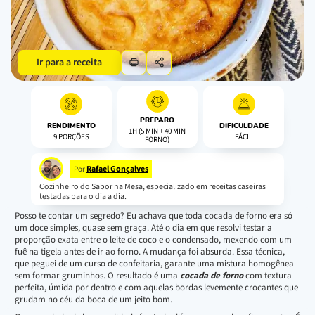
Ir para a receita
PREPARO
RENDIMENTO
DIFICULDADE
1H (5 MIN + 40 MIN
9 PORÇÕES
FÁCIL
FORNO)
Rafael Gonçalves
Por
Cozinheiro do Sabor na Mesa, especializado em receitas caseiras
testadas para o dia a dia.
Posso te contar um segredo? Eu achava que toda cocada de forno era só
um doce simples, quase sem graça. Até o dia em que resolvi testar a
proporção exata entre o leite de coco e o condensado, mexendo com um
fuê na tigela antes de ir ao forno. A mudança foi absurda. Essa técnica,
que peguei de um curso de confeitaria, garante uma mistura homogênea
sem formar gruminhos. O resultado é uma
cocada de forno
com textura
perfeita, úmida por dentro e com aquelas bordas levemente crocantes que
grudam no céu da boca de um jeito bom.