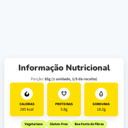
Informação Nutricional
Porção:
85g (1 unidade, 1/9 da receita)
CALORIAS
PROTEINAS
GORDURAS
285 kcal
5.8g
18.2g
Vegetariano
Gluten-Free
Boa Fonte de Fibras