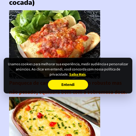
cocada)
Usamos cookies para melhorar sua experiência, medir audiência e personalizar
anúncios. Ao clicar em entendi, você concorda com nossa política de
privacidade.
Saiba Mais
.
Panqueca de carne moída
: Recheio robusto mas
Entendi
não pesado, equilibra bem com a sobremesa doce.