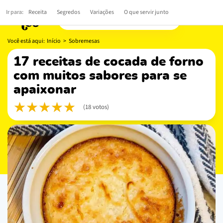
Ir para:
Receita
Segredos
Variações
O que servir junto
Você está aqui:
Início
>
Sobremesas
17 receitas de cocada de forno
com muitos sabores para se
apaixonar
(18 votos)