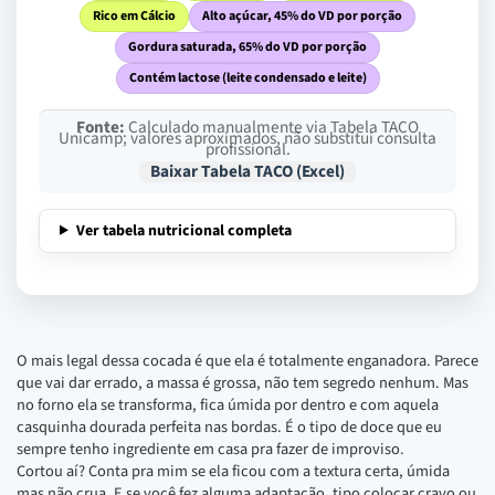
Rico em Cálcio
Alto açúcar, 45% do VD por porção
Gordura saturada, 65% do VD por porção
Contém lactose (leite condensado e leite)
Fonte:
Calculado manualmente via Tabela TACO
Unicamp; valores aproximados, não substitui consulta
profissional.
Baixar Tabela TACO (Excel)
Ver tabela nutricional completa
O mais legal dessa cocada é que ela é totalmente enganadora. Parece
que vai dar errado, a massa é grossa, não tem segredo nenhum. Mas
no forno ela se transforma, fica úmida por dentro e com aquela
casquinha dourada perfeita nas bordas. É o tipo de doce que eu
sempre tenho ingrediente em casa pra fazer de improviso.
Cortou aí? Conta pra mim se ela ficou com a textura certa, úmida
mas não crua. E se você fez alguma adaptação, tipo colocar cravo ou