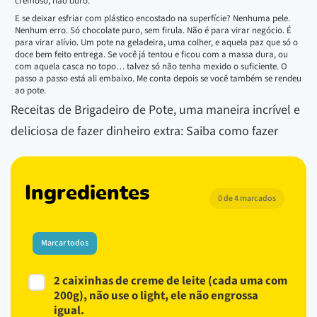
cremoso, não duro.
E se deixar esfriar com plástico encostado na superfície? Nenhuma pele.
Nenhum erro. Só chocolate puro, sem firula. Não é para virar negócio. É
para virar alívio. Um pote na geladeira, uma colher, e aquela paz que só o
doce bem feito entrega. Se você já tentou e ficou com a massa dura, ou
com aquela casca no topo… talvez só não tenha mexido o suficiente. O
passo a passo está ali embaixo. Me conta depois se você também se rendeu
ao pote.
Receitas de Brigadeiro de Pote, uma maneira incrível e
deliciosa de fazer dinheiro extra: Saiba como fazer
Ingredientes
0 de 4 marcados
Marcar todos
2 caixinhas de creme de leite (cada uma com
200g), não use o light, ele não engrossa
igual.