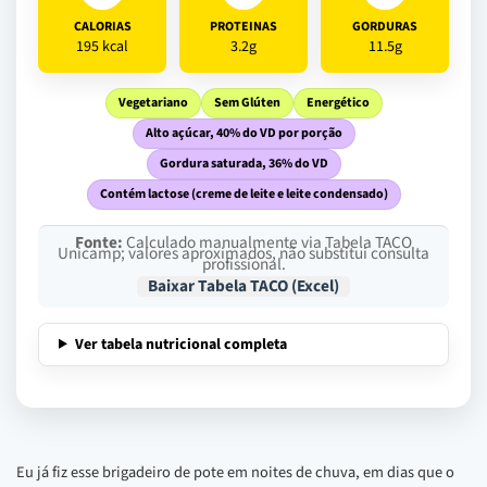
CALORIAS
PROTEINAS
GORDURAS
195 kcal
3.2g
11.5g
Vegetariano
Sem Glúten
Energético
Alto açúcar, 40% do VD por porção
Gordura saturada, 36% do VD
Contém lactose (creme de leite e leite condensado)
Fonte:
Calculado manualmente via Tabela TACO
Unicamp; valores aproximados, não substitui consulta
profissional.
Baixar Tabela TACO (Excel)
Ver tabela nutricional completa
Eu já fiz esse brigadeiro de pote em noites de chuva, em dias que o