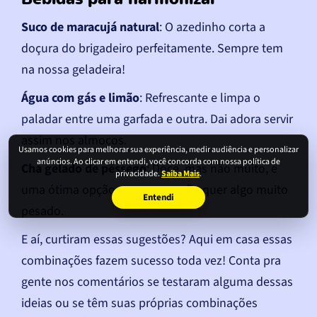
Suco de maracujá natural
: O azedinho corta a
doçura do brigadeiro perfeitamente. Sempre tem
na nossa geladeira!
Água com gás e limão
: Refrescante e limpa o
paladar entre uma garfada e outra. Dai adora servir
assim nos almoços.
Usamos cookies para melhorar sua experiência, medir audiência e personalizar
anúncios. Ao clicar em entendi, você concorda com nossa política de
Chá gelado de pêssego
: Doce, mas não muito, é
privacidade.
Saiba Mais
.
uma ótima opção para quem não quer algo muito
Entendi
pesado.
E aí, curtiram essas sugestões? Aqui em casa essas
combinações fazem sucesso toda vez! Conta pra
gente nos comentários se testaram alguma dessas
ideias ou se têm suas próprias combinações