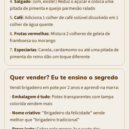
4.
Salgado
: (sim, existe!) Reduz o açúcar e coloca uma
pitada de pimenta e queijo parmesão ralado
5.
Café
: Adiciona 1 colher de café solúvel dissolvido em 1
colher de água quente
6.
Frutas vermelhas
: Mistura 2 colheres de geleia de
framboesa ou morango
7.
Especiarias
: Canela, cardamomo ou até uma pitada de
pimenta do reino dão um toque diferente
Quer vender? Eu te ensino o segredo
Vendi brigadeiro em pote por 2 anos e aprendi na marra:
-
Embalagem é tudo
: Potes transparentes com tampa
colorida vendem mais
-
Nome criativo
: "Brigadeiro da felicidade" vende
melhor que "brigadeiro tradicional"
-
Preço justo
: Cobre pelo menos 3x o custo dos