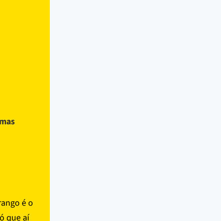
 mas
rango é o
ó que aí