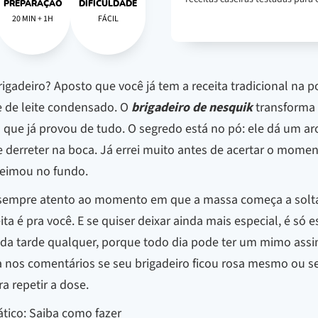
PREPARAÇÃO
DIFICULDADE
20 MIN + 1H
FÁCIL
igadeiro? Aposto que você já tem a receita tradicional na 
e de leite condensado. O
brigadeiro de nesquik
transforma 
 que já provou de tudo. O segredo está no pó: ele dá um a
 derreter na boca. Já errei muito antes de acertar o moment
ueimou no fundo.
 sempre atento ao momento em que a massa começa a soltar 
ta é pra você. E se quiser deixar ainda mais especial, é só e
 da tarde qualquer, porque todo dia pode ter um mimo assi
ta nos comentários se seu brigadeiro ficou rosa mesmo ou s
ra repetir a dose.
ático: Saiba como fazer