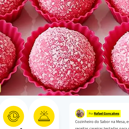
Rafael Gonçalves
Por
Cozinheiro do Sabor na Mesa, e
receitas caseiras testadas para o