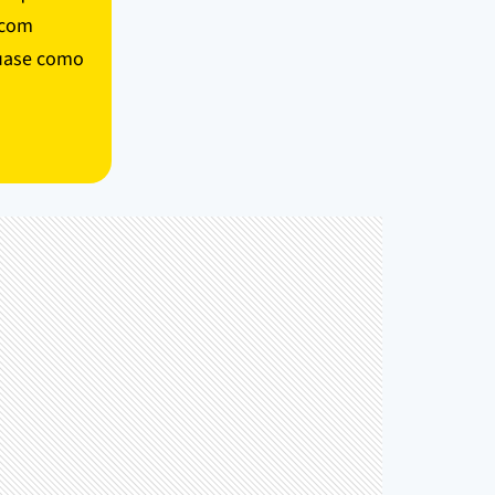
 com
quase como