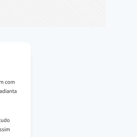
bem com
adianta
 tudo
assim