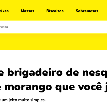
Ir para:
Receita
Segredos
Variações
O que servir junto
eixes
Massas
Biscoitos
Sobremesas
e morango que você 
e um jeito muito simples.