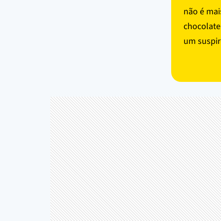
não é mai
chocolate
um suspir