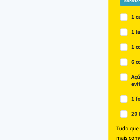
Marcar to
1 c
1 l
1 c
6 c
Açú
evi
1 f
20 
Tudo que 
mais comu