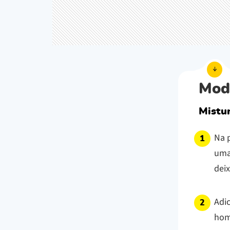
Mod
Mistur
Na 
uma
deix
Adic
homo