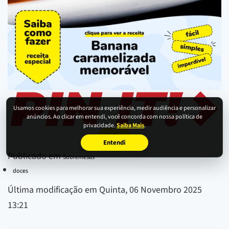
Usamos cookies para melhorar sua experiência, medir audiência e personalizar
anúncios. Ao clicar em entendi, você concorda com nossa política de
privacidade.
Saiba Mais
.
Entendi
Publicado em
Sobremesas
doces
Última modificação em Quinta, 06 Novembro 2025
13:21