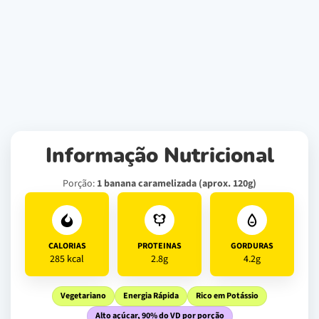
Informação Nutricional
Porção:
1 banana caramelizada (aprox. 120g)
CALORIAS
PROTEINAS
GORDURAS
285 kcal
2.8g
4.2g
Vegetariano
Energia Rápida
Rico em Potássio
Alto açúcar, 90% do VD por porção