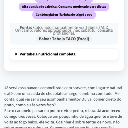
Alta densidade calórica, Consumo moderado para dietas
Contém glúten (farinha de trigo) e ovo
Fonte:
Calculado manualmente via Tabela TACO
Unicamp; valores aproximados, não substitui consulta
profissional.
Baixar Tabela TACO (Excel)
Ver tabela nutricional completa
Já servi essa banana caramelizada com sorvete, com iogurte natural
e até com uma calda de chocolate amargo, combina com tudo. Me
conta: qual vai ser o seu acompanhamento? Ou vai comer direto do
prato, como eu às vezes faço?
E se o caramelo passar do ponto e virar pedra, relaxa. Já aconteceu
comigo três vezes. Coloque um pouquinho de água quente e leve de
volta ao fogo baixo, ele volta. Cozinhar é sobre tentar de novo, não
sobre acertar na primeira. Comenta aqui como foi a sua versão!