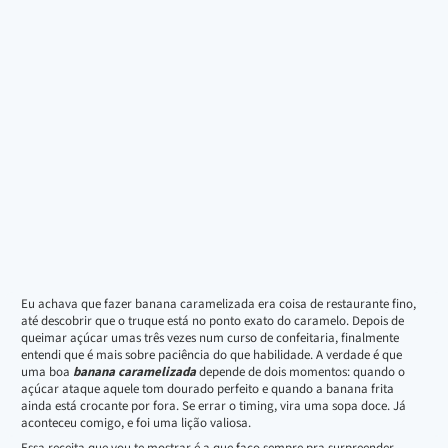
Eu achava que fazer banana caramelizada era coisa de restaurante fino,
até descobrir que o truque está no ponto exato do caramelo. Depois de
queimar açúcar umas três vezes num curso de confeitaria, finalmente
entendi que é mais sobre paciência do que habilidade. A verdade é que
uma boa
banana caramelizada
depende de dois momentos: quando o
açúcar ataque aquele tom dourado perfeito e quando a banana frita
ainda está crocante por fora. Se errar o timing, vira uma sopa doce. Já
aconteceu comigo, e foi uma lição valiosa.
Essa receita que vou te mostrar é a que faço sempre pra surpreender