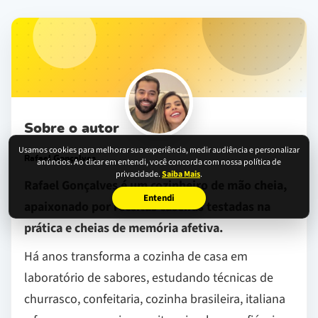
Sobre o autor
Usamos cookies para melhorar sua experiência, medir audiência e personalizar
Rafael Gonçalves
anúncios. Ao clicar em entendi, você concorda com nossa política de
privacidade.
Saiba Mais
.
Rafael Gonçalves é um cozinheiro de mão cheia,
Entendi
apaixonado por receitas caseiras testadas na
prática e cheias de memória afetiva.
Há anos transforma a cozinha de casa em
laboratório de sabores, estudando técnicas de
churrasco, confeitaria, cozinha brasileira, italiana