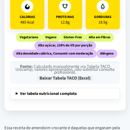
CALORIAS
PROTEINAS
GORDURAS
485 kcal
12.8g
18.9g
Vegetariano
Vegano
Gluten-Free
Alto em Fibras
Alto açúcar, 124% do VD por porção
Alta densidade calórica, Consumir com moderação
Alérgeno
Fonte:
Calculado manualmente via Tabela TACO
Unicamp; valores aproximados, não substitui consulta
profissional.
Baixar Tabela TACO (Excel)
Ver tabela nutricional completa
Essa receita de amendoim crocante é daquelas que enganam pela