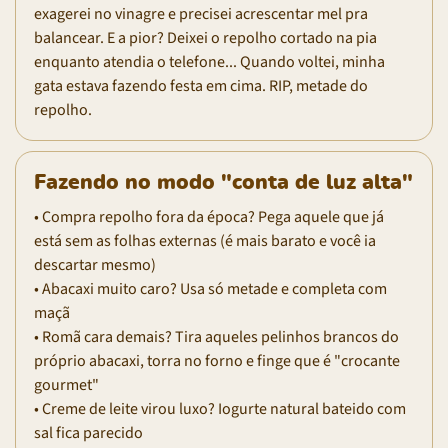
exagerei no vinagre e precisei acrescentar mel pra
balancear. E a pior? Deixei o repolho cortado na pia
enquanto atendia o telefone... Quando voltei, minha
gata estava fazendo festa em cima. RIP, metade do
repolho.
Fazendo no modo "conta de luz alta"
• Compra repolho fora da época? Pega aquele que já
está sem as folhas externas (é mais barato e você ia
descartar mesmo)
• Abacaxi muito caro? Usa só metade e completa com
maçã
• Romã cara demais? Tira aqueles pelinhos brancos do
próprio abacaxi, torra no forno e finge que é "crocante
gourmet"
• Creme de leite virou luxo? Iogurte natural bateido com
sal fica parecido