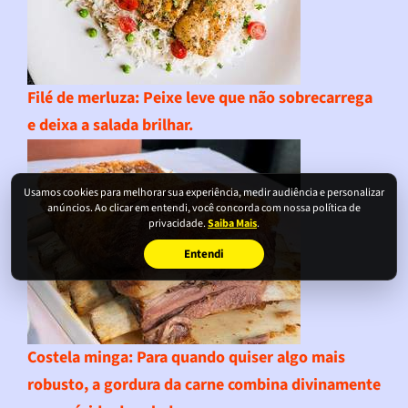
Filé de merluza
: Peixe leve que não sobrecarrega
e deixa a salada brilhar.
Usamos cookies para melhorar sua experiência, medir audiência e personalizar
anúncios. Ao clicar em entendi, você concorda com nossa política de
privacidade.
Saiba Mais
.
Entendi
Costela minga
: Para quando quiser algo mais
robusto, a gordura da carne combina divinamente