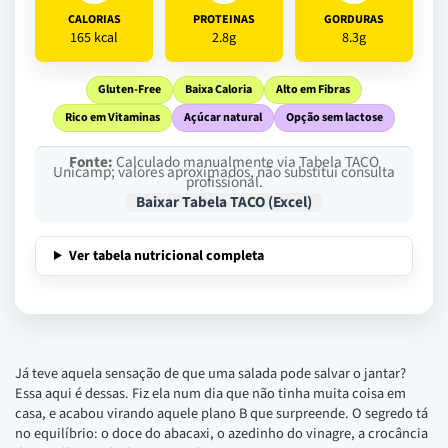
CALORIAS
PROTEINAS
GORDURAS
165 kcal
2.8g
8.3g
Gluten-Free
Baixa Caloria
Alto em Fibras
Rico em Vitaminas
Açúcar natural
Opção sem lactose
Fonte:
Calculado manualmente via Tabela TACO
Unicamp; valores aproximados, não substitui consulta
profissional.
Baixar Tabela TACO (Excel)
Ver tabela nutricional completa
Já teve aquela sensação de que uma salada pode salvar o jantar?
Essa aqui é dessas. Fiz ela num dia que não tinha muita coisa em
casa, e acabou virando aquele plano B que surpreende. O segredo tá
no equilíbrio: o doce do abacaxi, o azedinho do vinagre, a crocância