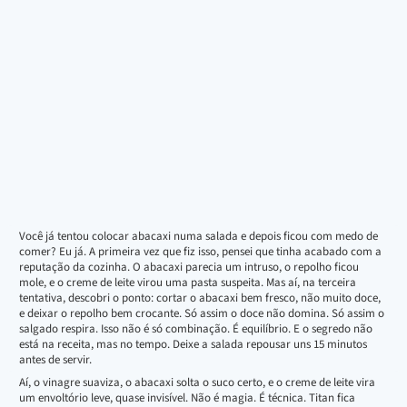
Você já tentou colocar abacaxi numa salada e depois ficou com medo de
comer? Eu já. A primeira vez que fiz isso, pensei que tinha acabado com a
reputação da cozinha. O abacaxi parecia um intruso, o repolho ficou
mole, e o creme de leite virou uma pasta suspeita. Mas aí, na terceira
tentativa, descobri o ponto: cortar o abacaxi bem fresco, não muito doce,
e deixar o repolho bem crocante. Só assim o doce não domina. Só assim o
salgado respira. Isso não é só combinação. É equilíbrio. E o segredo não
está na receita, mas no tempo. Deixe a salada repousar uns 15 minutos
antes de servir.
Aí, o vinagre suaviza, o abacaxi solta o suco certo, e o creme de leite vira
um envoltório leve, quase invisível. Não é magia. É técnica. Titan fica