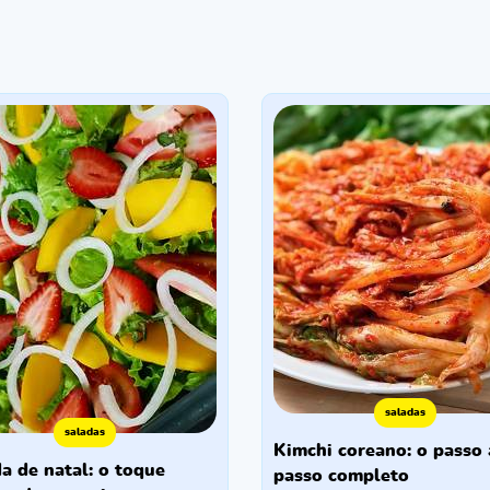
saladas
saladas
kimchi coreano: o passo a
passo completo