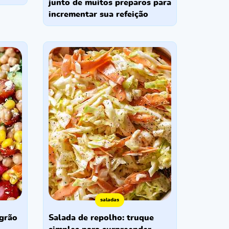
junto de muitos preparos para
incrementar sua refeição
saladas
salada de repolho: truque