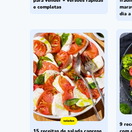
para vender + versões rápidas
fradi
e completas
marav
dia a
saladas
9 receitas de saladas cruas
15 receitas de salada caprese
com o