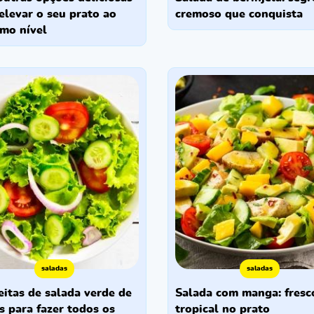
cremoso que conquista
elevar o seu prato ao
mo nível
saladas
saladas
salada com manga: frescor
s para fazer todos os
tropical no prato