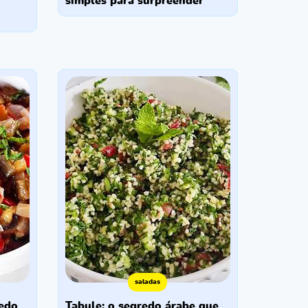
simples para surpreender
saladas
tabule: o segredo árabe que