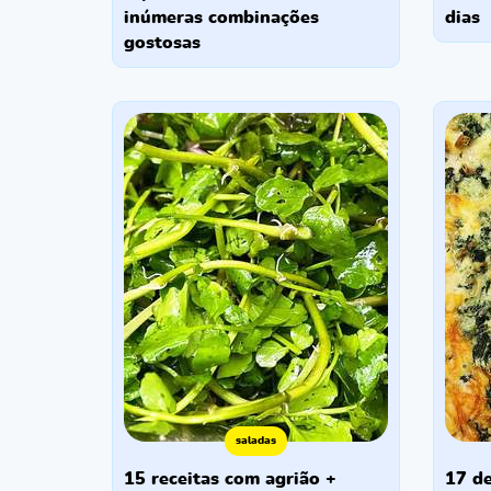
inúmeras combinações
dias
gostosas
saladas
15 receitas com agrião +
17 deliciosas receitas com