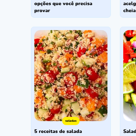
opções que você precisa
acelg
provar
cheia
saladas
5 receitas de salada
salada de abacate: receita