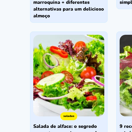
marroquina + diferentes
simpl
alternativas para um delicioso
almoço
saladas
salada de alface: o segredo
9 receitas de salada de acelga