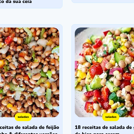
o da sua ceia
saladas
saladas
18 receitas de salada de grão