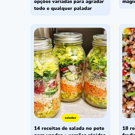
opções variadas para agradar
mágic
todo e qualquer paladar
saladas
14 receitas de salada no pote
18 receitas de salada de feijão