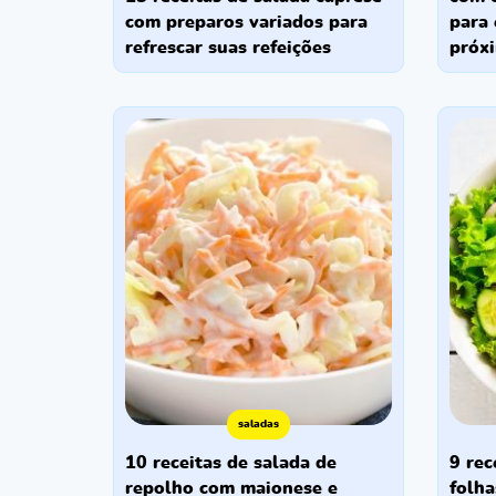
com preparos variados para
para 
refrescar suas refeições
próxi
saladas
10 receitas de salada de
9 receitas de salada verde de
repolho com maionese e
folha