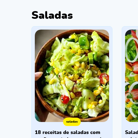
Saladas
saladas
18 receitas de saladas com
salada de natal: o toque