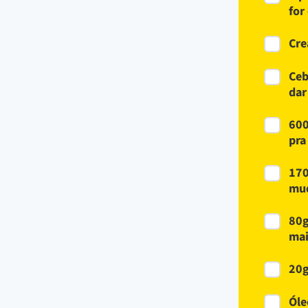
for
Cre
Ceb
dar
600
pra
170
mud
80g
mai
20g
Óle