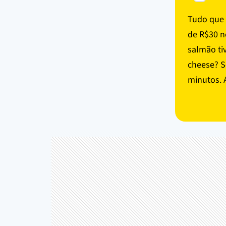
Tudo que 
de R$30 n
salmão tiv
cheese? S
minutos. A