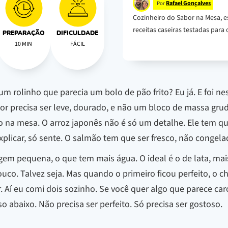
Rafael Gonçalves
Por
Cozinheiro do Sabor na Mesa, e
receitas caseiras testadas para o
PREPARAÇÃO
DIFICULDADE
10 MIN
FÁCIL
 rolinho que parecia um bolo de pão frito? Eu já. E foi ne
erior precisa ser leve, dourado, e não um bloco de massa gru
o na mesa. O arroz japonês não é só um detalhe. Ele tem q
licar, só sente. O salmão tem que ser fresco, não congelad
m pequena, o que tem mais água. O ideal é o de lata, mais
co. Talvez seja. Mas quando o primeiro ficou perfeito, o ch
. Aí eu comi dois sozinho. Se você quer algo que parece ca
abaixo. Não precisa ser perfeito. Só precisa ser gostoso.