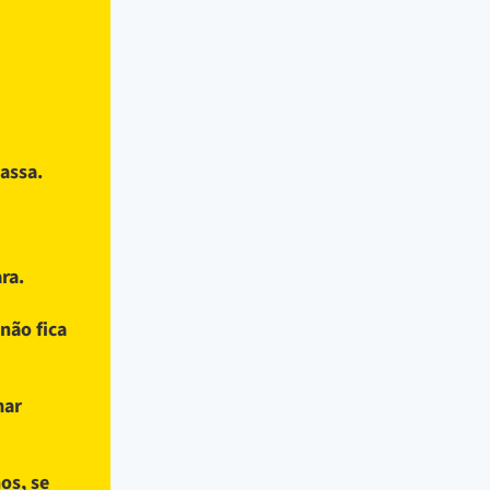
assa.
ra.
enão fica
mar
os, se