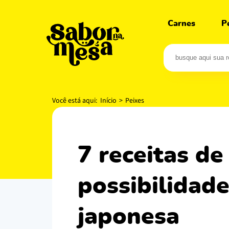
Carnes
P
Você está aqui:
Início
>
Peixes
7 receitas de temaki hot + variadas
possibilidad
japonesa