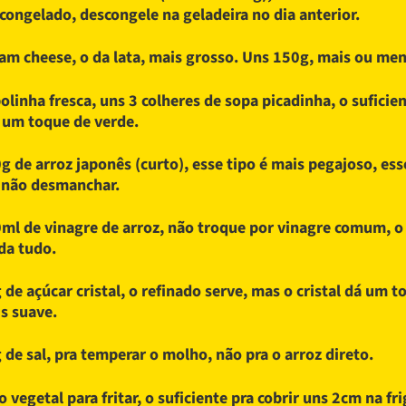
 congelado, descongele na geladeira no dia anterior.
am cheese, o da lata, mais grosso. Uns 150g, mais ou men
olinha fresca, uns 3 colheres de sopa picadinha, o suficien
 um toque de verde.
g de arroz japonês (curto), esse tipo é mais pegajoso, ess
 não desmanchar.
ml de vinagre de arroz, não troque por vinagre comum, o
a tudo.
 de açúcar cristal, o refinado serve, mas o cristal dá um t
s suave.
 de sal, pra temperar o molho, não pra o arroz direto.
o vegetal para fritar, o suficiente pra cobrir uns 2cm na fri