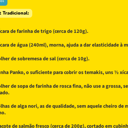
dos
 Tradicional:
ícara de farinha de trigo (cerca de 120g).
ícara de água (240ml), morna, ajuda a dar elasticidade à m
olher de sobremesa de sal (cerca de 10g).
inha Panko, o suficiente para cobrir os temakis, uns ½ xíca
olher de sopa de farinha de rosca fina, não use a grossa, s
ado.
olhas de alga nori, as de qualidade, sem aquele cheiro de 
ho.
acote de salmão fresco (cerca de 200g), cortado em cubinh