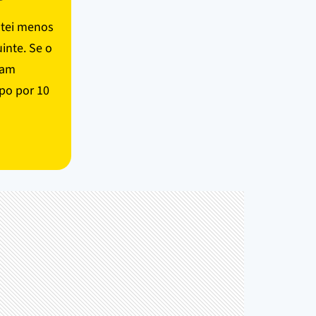
stei menos
inte. Se o
ream
po por 10