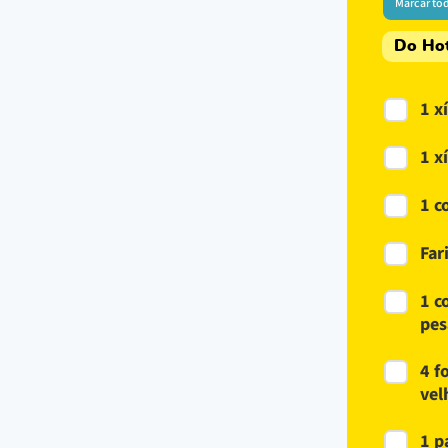
Marcar to
Do Hot
1 x
1 x
1 c
Far
1 c
pes
4 f
vel
1 p