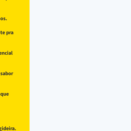
os.
te pra
encial
 sabor
oque
gideira.