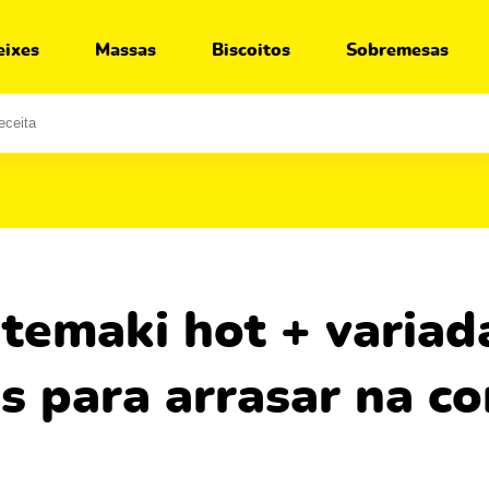
Ir para:
Receita
Segredos
O que servir junto
eixes
Massas
Biscoitos
Sobremesas
es para arrasar na c