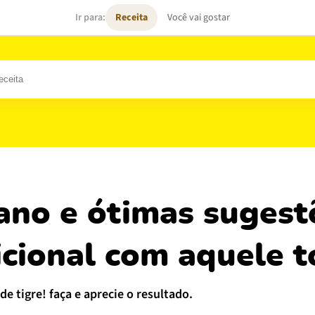
Ir para:
Receita
Você vai gostar
eixes
Massas
Biscoitos
Sobremesas
icional com aquele t
 de tigre! faça e aprecie o resultado.