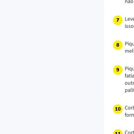
não
Lev
isso
Piqu
mel
Piqu
fati
outr
pali
Cort
form
Cor