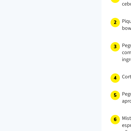
ceb
Piq
bow
Peg
com 
ingr
Cor
Peg
apr
Mis
esp