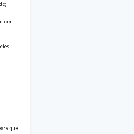
de;
em um
eles
s
para que