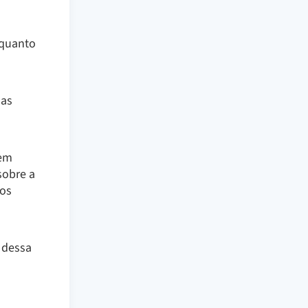
nquanto
nas
 em
sobre a
dos
, dessa