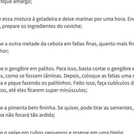
 fique amargo;
e essa mistura à geladeira e deixe marinar por uma hora. E
, prepare os ingredientes do ceviche;
e a outra metade da cebola em fatias finas, quanto mais fi
hor;
e o gengibre em palitos. Para isso, basta cortar o gengibre
as, como se fossem lâminas. Depois, coloque as fatias uma 
a e pique fazendo os palitinhos. Feito isso, faça cubículos 
tos, até eles ficarem super minúsculos;
e a pimenta bem fininha. Se quiser, pode tirar as sementes
a não focará tão ardida;
te o peixe em cubos pequenos e reserve em uma tigela;