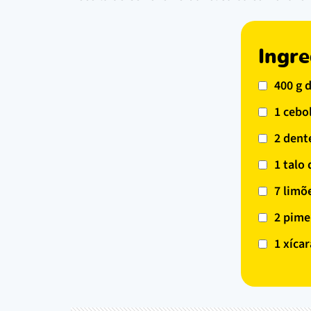
Ingre
400 g d
1 cebo
2 dent
1 talo
7 limõ
2 pime
1 xíca