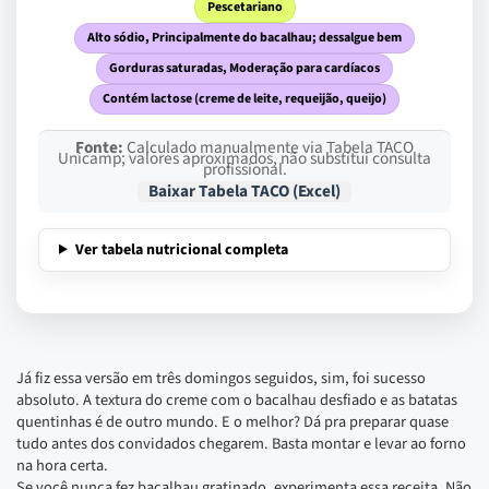
Pescetariano
Alto sódio, Principalmente do bacalhau; dessalgue bem
Gorduras saturadas, Moderação para cardíacos
Contém lactose (creme de leite, requeijão, queijo)
Fonte:
Calculado manualmente via Tabela TACO
Unicamp; valores aproximados, não substitui consulta
profissional.
Baixar Tabela TACO (Excel)
Ver tabela nutricional completa
Já fiz essa versão em três domingos seguidos, sim, foi sucesso
absoluto. A textura do creme com o bacalhau desfiado e as batatas
quentinhas é de outro mundo. E o melhor? Dá pra preparar quase
tudo antes dos convidados chegarem. Basta montar e levar ao forno
na hora certa.
Se você nunca fez bacalhau gratinado, experimenta essa receita. Não