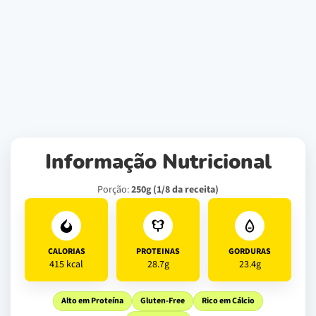
Informação Nutricional
Porção:
250g (1/8 da receita)
CALORIAS
PROTEINAS
GORDURAS
415 kcal
28.7g
23.4g
Alto em Proteína
Gluten-Free
Rico em Cálcio