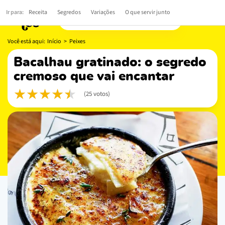
Ir para:
Receita
Segredos
Variações
O que servir junto
Você está aqui:
Início
>
Peixes
bacalhau gratinado: o segredo
cremoso que vai encantar
(25 votos)