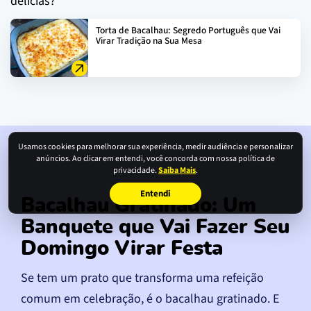
delícias?
Torta de Bacalhau: Segredo Português que Vai
Virar Tradição na Sua Mesa
Usamos cookies para melhorar sua experiência, medir audiência e personalizar
anúncios. Ao clicar em entendi, você concorda com nossa política de
privacidade.
Saiba Mais
.
Entendi
Bacalhau Gratinado: Um
Banquete que Vai Fazer Seu
Domingo Virar Festa
Se tem um prato que transforma uma refeição
comum em celebração, é o bacalhau gratinado. E