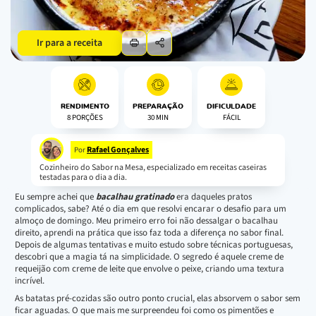
Ir para a receita
RENDIMENTO
PREPARAÇÃO
DIFICULDADE
8 PORÇÕES
30 MIN
FÁCIL
Rafael Gonçalves
Por
Cozinheiro do Sabor na Mesa, especializado em receitas caseiras
testadas para o dia a dia.
Eu sempre achei que
bacalhau gratinado
era daqueles pratos
complicados, sabe? Até o dia em que resolvi encarar o desafio para um
almoço de domingo. Meu primeiro erro foi não dessalgar o bacalhau
direito, aprendi na prática que isso faz toda a diferença no sabor final.
Depois de algumas tentativas e muito estudo sobre técnicas portuguesas,
descobri que a magia tá na simplicidade. O segredo é aquele creme de
requeijão com creme de leite que envolve o peixe, criando uma textura
incrível.
As batatas pré-cozidas são outro ponto crucial, elas absorvem o sabor sem
ficar aguadas. O que mais me surpreendeu foi como os pimentões e