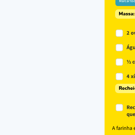
Marcar to
Massa:
2 o
Águ
½ c
4 x
Rechei
Rec
que
A farinha