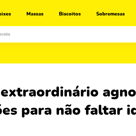
Ir para:
Receita
Segredos
O que servir junto
eixes
Massas
Biscoitos
Sobremesas
es para não faltar i