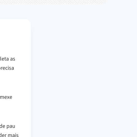
leta as
recisa
e mexe
 de pau
der mais