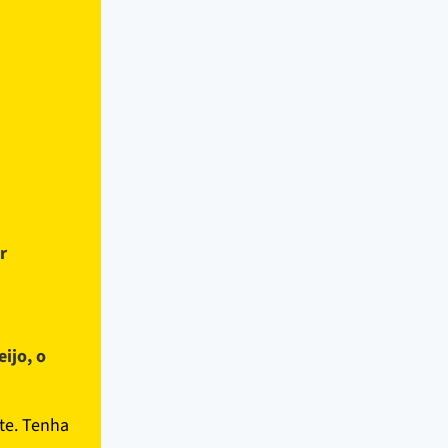
r
ijo, o
te. Tenha