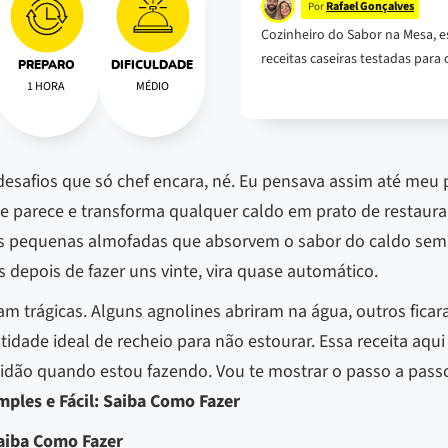
Rafael Gonçalves
Por
Cozinheiro do Sabor na Mesa, e
receitas caseiras testadas para o
PREPARO
DIFICULDADE
1 HORA
MÉDIO
esafios que só chef encara, né. Eu pensava assim até meu 
ue parece e transforma qualquer caldo em prato de restau
uelas pequenas almofadas que absorvem o sabor do caldo sem
depois de fazer uns vinte, vira quase automático.
am trágicas. Alguns agnolines abriram na água, outros fic
tidade ideal de recheio para não estourar. Essa receita aqu
idão quando estou fazendo. Vou te mostrar o passo a passo
mples e Fácil: Saiba Como Fazer
Saiba Como Fazer