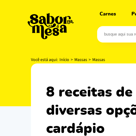
Carnes
P
Você está aqui:
Início
>
Massas
>
Massas
8 receitas de extraordinário agnoline +
diversas opçõ
cardápio