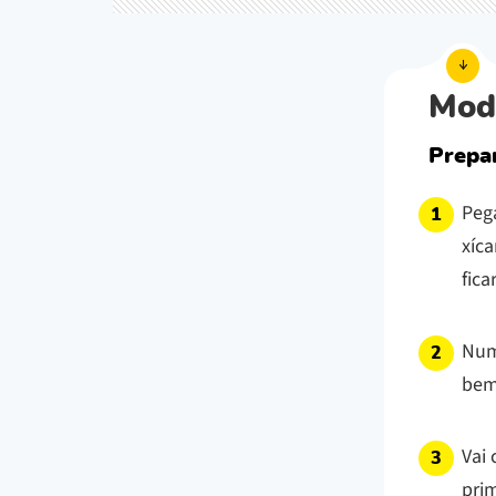
Mod
Prepa
Peg
xíca
fica
Num
bem
Vai
pri