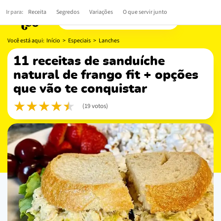
Ir para:
Receita
Segredos
Variações
O que servir junto
Você está aqui:
Início
>
Especiais
>
Lanches
11 receitas de sanduíche
natural de frango fit + opções
que vão te conquistar
(19 votos)