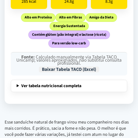
285 kcal
24.8g
8.3g
Alto em Proteína
Alto em Fibras
Amigo da Dieta
Energia Sustentada
Contém glúten (pão integral) e lactose (ricota)
Para versão low-carb
Fonte:
Calculado manualmente via Tabela TACO
Unicamp; valores aproximados, não substitui consulta
profissional.
Baixar Tabela TACO (Excel)
Ver tabela nutricional completa
Esse sanduíche natural de frango virou meu companheiro nos dias
mais corridos. É prático, sacia a fome e não pesa. O melhor é que
você pode fazer várias variações, já testei com atum no lugar do