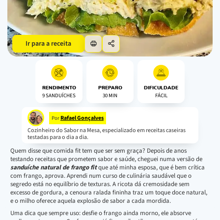
Ir para a receita
RENDIMENTO
PREPARO
DIFICULDADE
9 SANDUÍCHES
30 MIN
FÁCIL
Rafael Gonçalves
Por
Cozinheiro do Sabor na Mesa, especializado em receitas caseiras
testadas para o dia a dia.
Quem disse que comida fit tem que ser sem graça? Depois de anos
testando receitas que prometem sabor e saúde, cheguei numa versão de
sanduíche natural de frango fit
que até minha esposa, que é bem crítica
com frango, aprova. Aprendi num curso de culinária saudável que o
segredo está no equilíbrio de texturas. A ricota dá cremosidade sem
excesso de gordura, a cenoura ralada fininha traz um toque doce natural,
e o milho oferece aquela explosão de sabor a cada mordida.
Uma dica que sempre uso: desfie o frango ainda morno, ele absorve