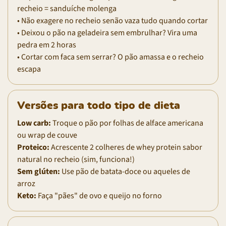
recheio = sanduíche molenga
• Não exagere no recheio senão vaza tudo quando cortar
• Deixou o pão na geladeira sem embrulhar? Vira uma
pedra em 2 horas
• Cortar com faca sem serrar? O pão amassa e o recheio
escapa
Versões para todo tipo de dieta
Low carb:
Troque o pão por folhas de alface americana
ou wrap de couve
Proteico:
Acrescente 2 colheres de whey protein sabor
natural no recheio (sim, funciona!)
Sem glúten:
Use pão de batata-doce ou aqueles de
arroz
Keto:
Faça "pães" de ovo e queijo no forno