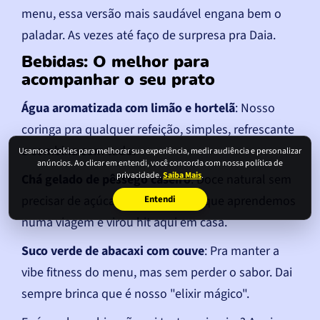
menu, essa versão mais saudável engana bem o
paladar. As vezes até faço de surpresa pra Daia.
Bebidas: O melhor para
acompanhar o seu prato
Água aromatizada com limão e hortelã
: Nosso
coringa pra qualquer refeição, simples, refrescante
e combina com tudo.
Usamos cookies para melhorar sua experiência, medir audiência e personalizar
anúncios. Ao clicar em entendi, você concorda com nossa política de
privacidade.
Saiba Mais
.
Chá gelado de pêssego caseiro
: Doce natural sem
precisar de açúcar, aquele truque que aprendemos
Entendi
numa viagem e virou hit aqui em casa.
Suco verde de abacaxi com couve
: Pra manter a
vibe fitness do menu, mas sem perder o sabor. Dai
sempre brinca que é nosso "elixir mágico".