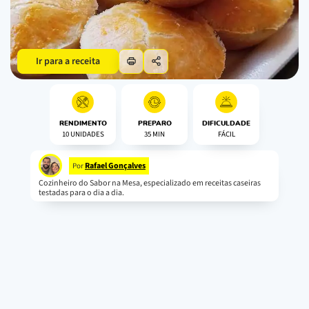
Ir para a receita
RENDIMENTO
PREPARO
DIFICULDADE
10 UNIDADES
35 MIN
FÁCIL
Rafael Gonçalves
Por
Cozinheiro do Sabor na Mesa, especializado em receitas caseiras
testadas para o dia a dia.