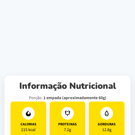
Informação Nutricional
Porção:
1 empada (aproximadamente 60g)
CALORIAS
PROTEINAS
GORDURAS
215 kcal
7.2g
12.8g