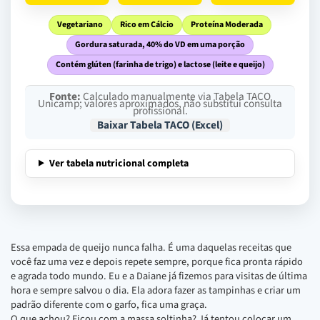
Vegetariano
Rico em Cálcio
Proteína Moderada
Gordura saturada, 40% do VD em uma porção
Contém glúten (farinha de trigo) e lactose (leite e queijo)
Fonte:
Calculado manualmente via Tabela TACO
Unicamp; valores aproximados, não substitui consulta
profissional.
Baixar Tabela TACO (Excel)
Ver tabela nutricional completa
Essa empada de queijo nunca falha. É uma daquelas receitas que
você faz uma vez e depois repete sempre, porque fica pronta rápido
e agrada todo mundo. Eu e a Daiane já fizemos para visitas de última
hora e sempre salvou o dia. Ela adora fazer as tampinhas e criar um
padrão diferente com o garfo, fica uma graça.
O que achou? Ficou com a massa soltinha? Já tentou colocar um