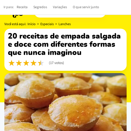
Ir para:
Receita
Segredos
Variações
O que servir junto
Você está aqui:
Início
>
Especiais
>
Lanches
20 receitas de empada salgada
e doce com diferentes formas
que nunca imaginou
(17 votos)