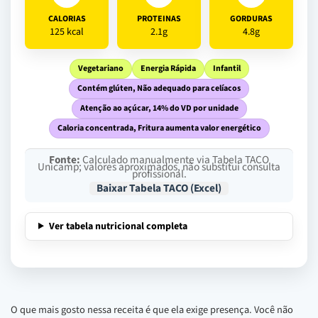
CALORIAS
PROTEINAS
GORDURAS
125 kcal
2.1g
4.8g
Vegetariano
Energia Rápida
Infantil
Contém glúten, Não adequado para celíacos
Atenção ao açúcar, 14% do VD por unidade
Caloria concentrada, Fritura aumenta valor energético
Fonte:
Calculado manualmente via Tabela TACO
Unicamp; valores aproximados, não substitui consulta
profissional.
Baixar Tabela TACO (Excel)
Ver tabela nutricional completa
O que mais gosto nessa receita é que ela exige presença. Você não