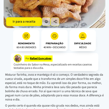
Ir para a receita
RENDIMENTO
PREPARAÇÃO
DIFICULDADE
60 A 80 UNIDADES
40 MIN + DESCANSO
MÉDIO
Rafael Gonçalves
Por
Cozinheiro do Sabor na Mesa, especializado em receitas caseiras
testadas para o dia a dia.
Misturar farinha, ovos e manteiga é só o começo. O verdadeiro segredo da
cueca virada, aquele que a transforma de um simples doce frito em algo
especial, está no toque de mão. Eu aprendi isso da pior forma, ou melhor,
da forma mais dura. Minha primeira leva saiu tão pesada que parecia
bolinho de chuva errado. Foi aí que recorri a uma técnica de sova que
peguei num curso de pães, adaptando para essa massa doce. A diferença é
noiva e dia.
O ponto certo é quando ela quase não gruda nos dedos, mas ainda está