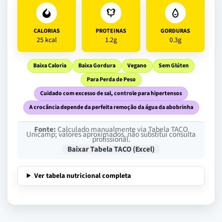
CALORIAS
PROTEINAS
GORDURAS
25 kcal
1.2g
0.3g
Baixa Caloria
Baixa Gordura
Vegano
Sem Glúten
Para Perda de Peso
Cuidado com excesso de sal, controle para hipertensos
A crocância depende da perfeita remoção da água da abobrinha
Fonte:
Calculado manualmente via Tabela TACO
Unicamp; valores aproximados, não substitui consulta
profissional.
Baixar Tabela TACO (Excel)
Ver tabela nutricional completa