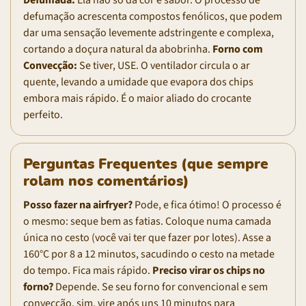
Defumada:
Ela não só dá cor e sabor. O processo de
defumação acrescenta compostos fenólicos, que podem
dar uma sensação levemente adstringente e complexa,
cortando a doçura natural da abobrinha.
Forno com
Convecção:
Se tiver, USE. O ventilador circula o ar
quente, levando a umidade que evapora dos chips
embora mais rápido. É o maior aliado do crocante
perfeito.
Perguntas Frequentes (que sempre
rolam nos comentários)
Posso fazer na airfryer?
Pode, e fica ótimo! O processo é
o mesmo: seque bem as fatias. Coloque numa camada
única no cesto (você vai ter que fazer por lotes). Asse a
160°C por 8 a 12 minutos, sacudindo o cesto na metade
do tempo. Fica mais rápido.
Preciso virar os chips no
forno?
Depende. Se seu forno for convencional e sem
convecção, sim, vire após uns 10 minutos para