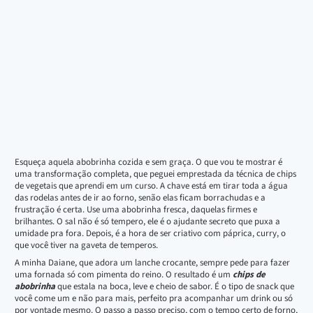
Esqueça aquela abobrinha cozida e sem graça. O que vou te mostrar é
uma transformação completa, que peguei emprestada da técnica de chips
de vegetais que aprendi em um curso. A chave está em tirar toda a água
das rodelas antes de ir ao forno, senão elas ficam borrachudas e a
frustração é certa. Use uma abobrinha fresca, daquelas firmes e
brilhantes. O sal não é só tempero, ele é o ajudante secreto que puxa a
umidade pra fora. Depois, é a hora de ser criativo com páprica, curry, o
que você tiver na gaveta de temperos.
A minha Daiane, que adora um lanche crocante, sempre pede para fazer
uma fornada só com pimenta do reino. O resultado é um
chips de
abobrinha
que estala na boca, leve e cheio de sabor. É o tipo de snack que
você come um e não para mais, perfeito pra acompanhar um drink ou só
por vontade mesmo. O passo a passo preciso, com o tempo certo de forno,