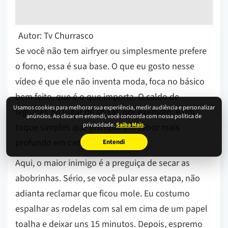
Autor: Tv Churrasco
Se você não tem airfryer ou simplesmente prefere
o forno, essa é sua base. O que eu gosto nesse
vídeo é que ele não inventa moda, foca no básico
bem feito, que é o que importa. O caldo de
Usamos cookies para melhorar sua experiência, medir audiência e personalizar
legumes no lugar de só sal, por exemplo, é um
anúncios. Ao clicar em entendi, você concorda com nossa política de
privacidade.
Saiba Mais
.
toque simples que distribui um sabor mais
profundo em cada lasca.
Entendi
Aqui, o maior inimigo é a preguiça de secar as
abobrinhas. Sério, se você pular essa etapa, não
adianta reclamar que ficou mole. Eu costumo
espalhar as rodelas com sal em cima de um papel
toalha e deixar uns 15 minutos. Depois, espremo