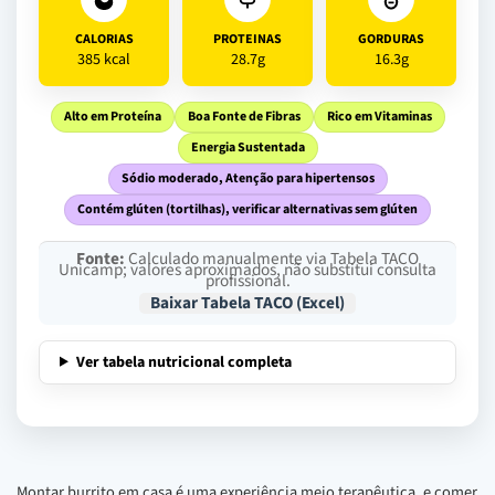
CALORIAS
PROTEINAS
GORDURAS
385 kcal
28.7g
16.3g
Alto em Proteína
Boa Fonte de Fibras
Rico em Vitaminas
Energia Sustentada
Sódio moderado, Atenção para hipertensos
Contém glúten (tortilhas), verificar alternativas sem glúten
Fonte:
Calculado manualmente via Tabela TACO
Unicamp; valores aproximados, não substitui consulta
profissional.
Baixar Tabela TACO (Excel)
Ver tabela nutricional completa
Montar burrito em casa é uma experiência meio terapêutica, e comer