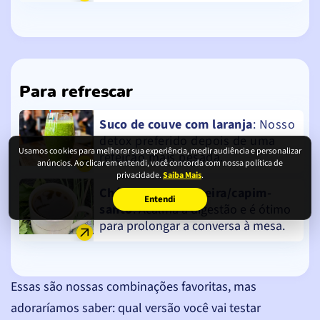
Para refrescar
Suco de couve com laranja
: Nosso
detox preferido depois de uma
Usamos cookies para melhorar sua experiência, medir audiência e personalizar
refeição mais pesada.
anúncios. Ao clicar em entendi, você concorda com nossa política de
privacidade.
Saiba Mais
.
Chá de capim-cidreira/capim-
Entendi
santo
: Acalma a digestão e é ótimo
para prolongar a conversa à mesa.
Essas são nossas combinações favoritas, mas
adoraríamos saber: qual versão você vai testar