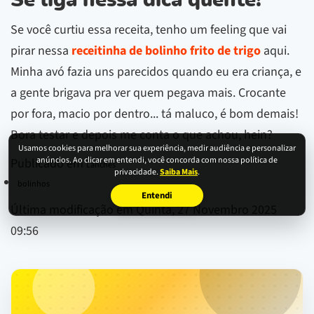
Se liga nessa dica quente!
Se você curtiu essa receita, tenho um feeling que vai
pirar nessa
receitinha de bolinho frito de trigo
aqui.
Minha avó fazia uns parecidos quando eu era criança, e
a gente brigava pra ver quem pegava mais. Crocante
por fora, macio por dentro... tá maluco, é bom demais!
Bora testar e depois me conta o que achou, hein?
Usamos cookies para melhorar sua experiência, medir audiência e personalizar
anúncios. Ao clicar em entendi, você concorda com nossa política de
Publicado em
Lanches
privacidade.
Saiba Mais
.
bolinhos
Entendi
Última modificação em Quinta, 27 Novembro 2025
09:56