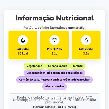
Informação Nutricional
Porção:
1 bolinho (aproximadamente 25g)
CALORIAS
PROTEINAS
GORDURAS
85 kcal
2.1g
3.2g
Vegetariano
Energia Rápida
Infantil
Contém glúten, Não adequado para celíacos
Contém lactose, Pessoas com intolerância devem evitar
Alerta calórico
Fonte:
Calculado manualmente via Tabela TACO
Unicamp; valores aproximados, não substitui consulta
profissional.
Baixar Tabela TACO (Excel)