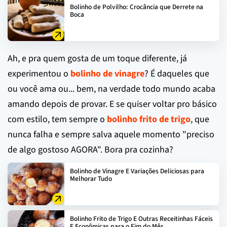
Bolinho de Polvilho: Crocância que Derrete na
Boca
Ah, e pra quem gosta de um toque diferente, já
experimentou o
bolinho de vinagre
? É daqueles que
ou você ama ou... bem, na verdade todo mundo acaba
amando depois de provar. E se quiser voltar pro básico
com estilo, tem sempre o
bolinho frito de trigo
, que
nunca falha e sempre salva aquele momento "preciso
de algo gostoso AGORA". Bora pra cozinha?
Bolinho de Vinagre E Variações Deliciosas para
Melhorar Tudo
Bolinho Frito de Trigo E Outras Receitinhas Fáceis
E Econômicas para o Fim do Mês