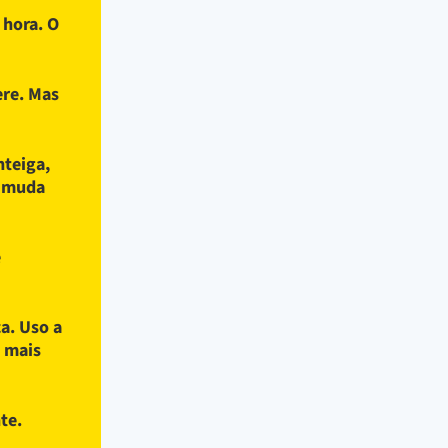
 hora. O
ere. Mas
nteiga,
a muda
e
a. Uso a
, mais
te.