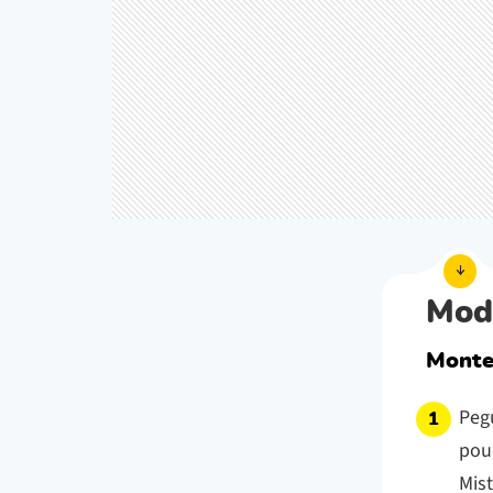
Mod
Monte
Peg
pou
Mis