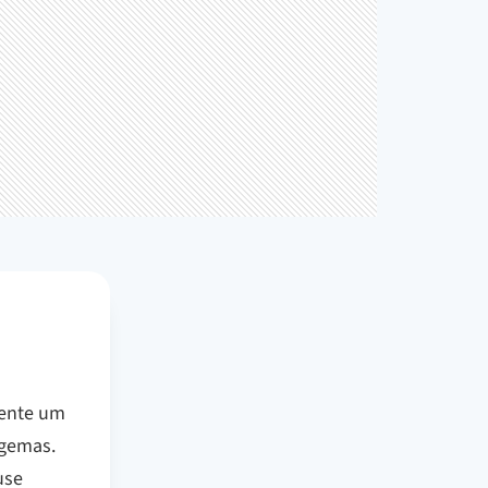
uente um
 gemas.
use