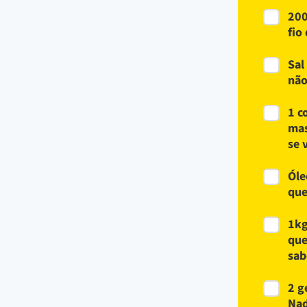
200
fio
Sal
não
1 c
mas
se 
Óle
que
1kg
que
sab
2 g
Nad