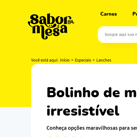
Carnes
P
Você está aqui:
Início
>
Especiais
>
Lanches
bolinho de mandioca com queijo: crocância
irresistível
conheça opções maravilhosas para se