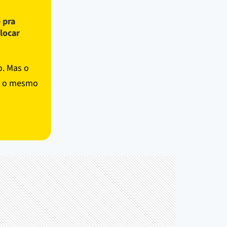
 pra
olocar
o. Mas o
 é o mesmo