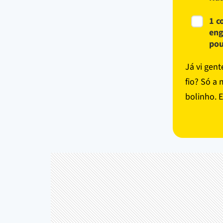
1 c
eng
pou
Já vi gen
fio? Só a
bolinho. E