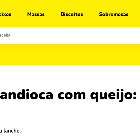
Ir para:
Receita
Segredos
Variações
O que servir junto
eixes
Massas
Biscoitos
Sobremesas
u lanche.