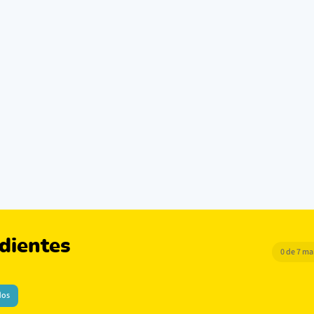
dientes
0 de 7 m
dos