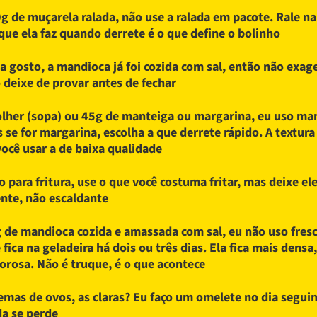
g de muçarela ralada, não use a ralada em pacote. Rale na
 que ela faz quando derrete é o que define o bolinho
 a gosto, a mandioca já foi cozida com sal, então não exag
 deixe de provar antes de fechar
olher (sopa) ou 45g de manteiga ou margarina, eu uso ma
 se for margarina, escolha a que derrete rápido. A textur
você usar a de baixa qualidade
o para fritura, use o que você costuma fritar, mas deixe el
nte, não escaldante
 de mandioca cozida e amassada com sal, eu não uso fresc
 fica na geladeira há dois ou três dias. Ela fica mais densa
orosa. Não é truque, é o que acontece
emas de ovos, as claras? Eu faço um omelete no dia seguin
a se perde