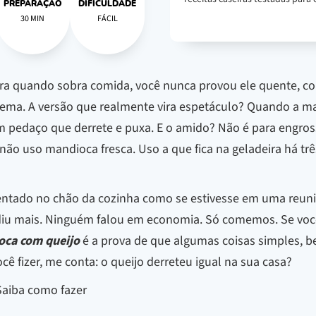
PREPARAÇÃO
DIFICULDADE
30 MIN
FÁCIL
a quando sobra comida, você nunca provou ele quente, com 
ema. A versão que realmente vira espetáculo? Quando a ma
pedaço que derrete e puxa. E o amido? Não é para engrossa
Eu não uso mandioca fresca. Uso a que fica na geladeira há tr
u sentado no chão da cozinha como se estivesse em uma reun
ediu mais. Ninguém falou em economia. Só comemos. Se voc
oca com queijo
é a prova de que algumas coisas simples, be
ocê fizer, me conta: o queijo derreteu igual na sua casa?
Saiba como fazer