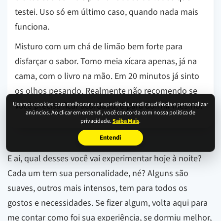
testei. Uso só em último caso, quando nada mais
funciona.
Misturo com um chá de limão bem forte para
disfarçar o sabor. Tomo meia xícara apenas, já na
cama, com o livro na mão. Em 20 minutos já sinto
os olhos pesando. Realmente não recomendo se
você precisa ficar acordado, é para dormir mesmo.
Usamos cookies para melhorar sua experiência, medir audiência e personalizar
anúncios. Ao clicar em entendi, você concorda com nossa política de
privacidade.
Saiba Mais
.
Entendi
E ai, qual desses você vai experimentar hoje à noite?
Cada um tem sua personalidade, né? Alguns são
suaves, outros mais intensos, tem para todos os
gostos e necessidades. Se fizer algum, volta aqui para
me contar como foi sua experiência, se dormiu melhor,