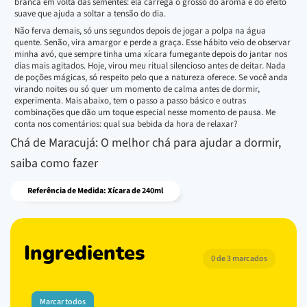
branca em volta das sementes: ela carrega o grosso do aroma e do efeito
suave que ajuda a soltar a tensão do dia.
Não ferva demais, só uns segundos depois de jogar a polpa na água
quente. Senão, vira amargor e perde a graça. Esse hábito veio de observar
minha avó, que sempre tinha uma xícara fumegante depois do jantar nos
dias mais agitados. Hoje, virou meu ritual silencioso antes de deitar. Nada
de poções mágicas, só respeito pelo que a natureza oferece. Se você anda
virando noites ou só quer um momento de calma antes de dormir,
experimenta. Mais abaixo, tem o passo a passo básico e outras
combinações que dão um toque especial nesse momento de pausa. Me
conta nos comentários: qual sua bebida da hora de relaxar?
Chá de Maracujá: O melhor chá para ajudar a dormir,
saiba como fazer
Referência de Medida: Xícara de 240ml
Ingredientes
0 de 3 marcados
Marcar todos