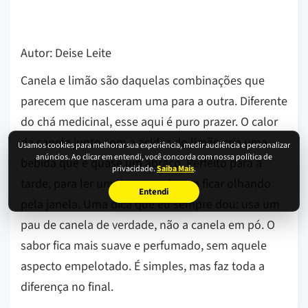
Autor: Deise Leite
Canela e limão são daquelas combinações que
parecem que nasceram uma para a outra. Diferente
do chá medicinal, esse aqui é puro prazer. O calor
da canela junto com a acidez do limão cria uma
Usamos cookies para melhorar sua experiência, medir audiência e personalizar
anúncios. Ao clicar em entendi, você concorda com nossa política de
bebida que é quase um abraço. Perfeito para a
privacidade.
Saiba Mais
.
tarde, para ler um livro, ou só para ficar olhando
Entendi
pela janela. Uma dica que eu sempre dou: usa um
pau de canela de verdade, não a canela em pó. O
sabor fica mais suave e perfumado, sem aquele
aspecto empelotado. É simples, mas faz toda a
diferença no final.