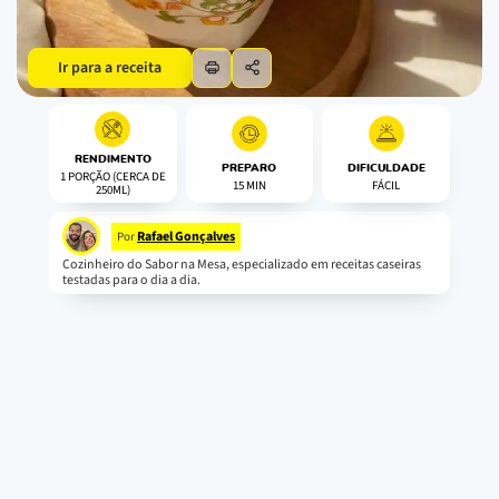
Ir para a receita
RENDIMENTO
PREPARO
DIFICULDADE
1 PORÇÃO (CERCA DE
15 MIN
FÁCIL
250ML)
Rafael Gonçalves
Por
Cozinheiro do Sabor na Mesa, especializado em receitas caseiras
testadas para o dia a dia.