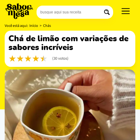
Você está aqui:
Início
>
Chás
chá de limão com variações de
sabores incríveis
(30 votos)