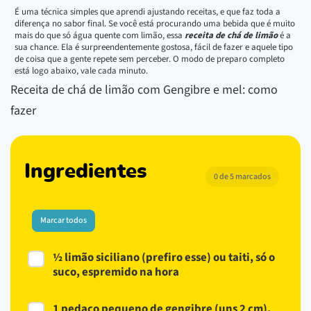
É uma técnica simples que aprendi ajustando receitas, e que faz toda a
diferença no sabor final. Se você está procurando uma bebida que é muito
mais do que só água quente com limão, essa
receita de chá de limão
é a
sua chance. Ela é surpreendentemente gostosa, fácil de fazer e aquele tipo
de coisa que a gente repete sem perceber. O modo de preparo completo
está logo abaixo, vale cada minuto.
Receita de chá de limão com Gengibre e mel: como
fazer
Ingredientes
0 de 5 marcados
Marcar todos
½ limão siciliano (prefiro esse) ou taiti, só o
suco, espremido na hora
1 pedaço pequeno de gengibre (uns 2 cm),