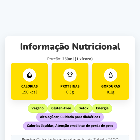
Informação Nutricional
Porção:
250ml (1 xícara)
CALORIAS
PROTEINAS
GORDURAS
150 kcal
0.3g
0.1g
Vegano
Gluten-Free
Detox
Energia
Alto açúcar, Cuidado para diabéticos
Calorias líquidas, Atenção em dietas de perda de peso
Fonte:
Calculado manualmente via Tabela TACO