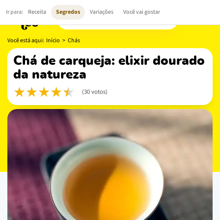
Ir para:
Receita
Segredos
Variações
Você vai gostar
Você está aqui:
Início
>
Chás
chá de carqueja: elixir dourado
da natureza
(30 votos)