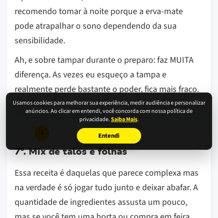
recomendo tomar à noite porque a erva-mate
pode atrapalhar o sono dependendo da sua
sensibilidade.
Ah, e sobre tampar durante o preparo: faz MUITA
diferença. As vezes eu esqueço a tampa e
realmente perde bastante o poder, fica mais fraco.
Usamos cookies para melhorar sua experiência, medir audiência e personalizar
anúncios. Ao clicar em entendi, você concorda com nossa política de
privacidade.
Saiba Mais
.
Entendi
7º. Mix de talos e folhas
Essa receita é daquelas que parece complexa mas
na verdade é só jogar tudo junto e deixar abafar. A
quantidade de ingredientes assusta um pouco,
mas se você tem uma horta ou compra em feira