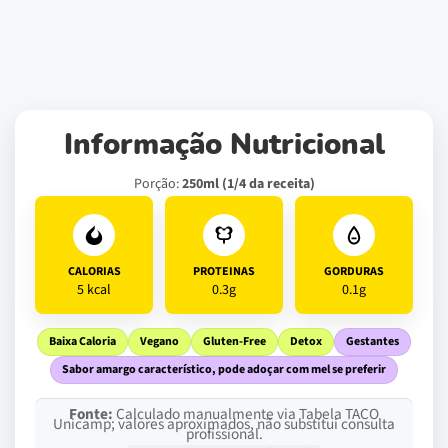
Informação Nutricional
Porção:
250ml (1/4 da receita)
CALORIAS
PROTEINAS
GORDURAS
5 kcal
0.3g
0.1g
Baixa Caloria
Vegano
Gluten-Free
Detox
Gestantes
Sabor amargo característico, pode adoçar com mel se preferir
Fonte:
Calculado manualmente via Tabela TACO
Unicamp; valores aproximados, não substitui consulta
profissional.