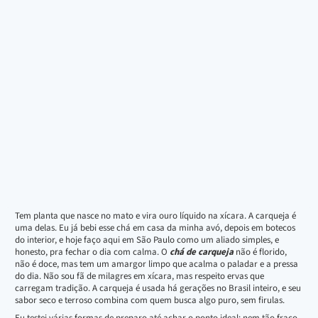
Tem planta que nasce no mato e vira ouro líquido na xícara. A carqueja é
uma delas. Eu já bebi esse chá em casa da minha avó, depois em botecos
do interior, e hoje faço aqui em São Paulo como um aliado simples, e
honesto, pra fechar o dia com calma. O
chá de carqueja
não é florido,
não é doce, mas tem um amargor limpo que acalma o paladar e a pressa
do dia. Não sou fã de milagres em xícara, mas respeito ervas que
carregam tradição. A carqueja é usada há gerações no Brasil inteiro, e seu
sabor seco e terroso combina com quem busca algo puro, sem firulas.
Eu testei várias formas de preparo até achar o ponto ideal: nem tão fraco