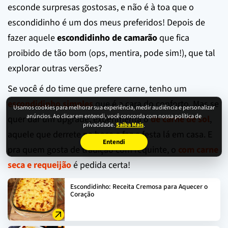
esconde surpresas gostosas, e não é à toa que o
escondidinho é um dos meus preferidos! Depois de
fazer aquele
escondidinho de camarão
que fica
proibido de tão bom (ops, mentira, pode sim!), que tal
explorar outras versões?
Se você é do time que prefere carne, tenho um
escondidinho simples
que é a cara do conforto. Mas se
Usamos cookies para melhorar sua experiência, medir audiência e personalizar
anúncios. Ao clicar em entendi, você concorda com nossa política de
quer dar um upgrade, experimenta o
de carne de sol
,
privacidade.
Saiba Mais
.
aquele que derrete na boca e faz a festa lá em casa. E
Entendi
pra quem gosta de tradição com requinte, o
com carne
seca e requeijão
é pedida certa!
Escondidinho: Receita Cremosa para Aquecer o
Coração