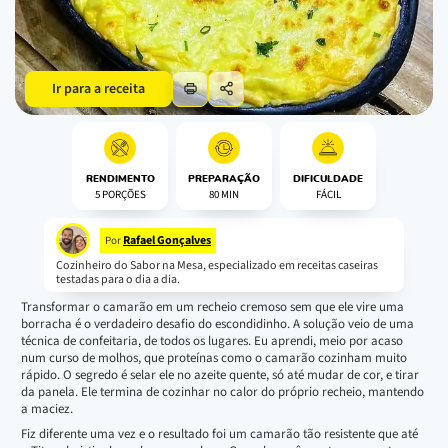
Ir para a receita
RENDIMENTO
PREPARAÇÃO
DIFICULDADE
5 PORÇÕES
80 MIN
FÁCIL
Rafael Gonçalves
Por
Cozinheiro do Sabor na Mesa, especializado em receitas caseiras
testadas para o dia a dia.
Transformar o camarão em um recheio cremoso sem que ele vire uma
borracha é o verdadeiro desafio do escondidinho. A solução veio de uma
técnica de confeitaria, de todos os lugares. Eu aprendi, meio por acaso
num curso de molhos, que proteínas como o camarão cozinham muito
rápido. O segredo é selar ele no azeite quente, só até mudar de cor, e tirar
da panela. Ele termina de cozinhar no calor do próprio recheio, mantendo
a maciez.
Fiz diferente uma vez e o resultado foi um camarão tão resistente que até