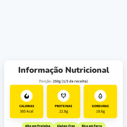
Informação Nutricional
Porção:
250g (1/5 da receita)
CALORIAS
PROTEINAS
GORDURAS
385 kcal
22.8g
18.6g
Alto em Proteína
Gluten-Free
Rico em Ferro