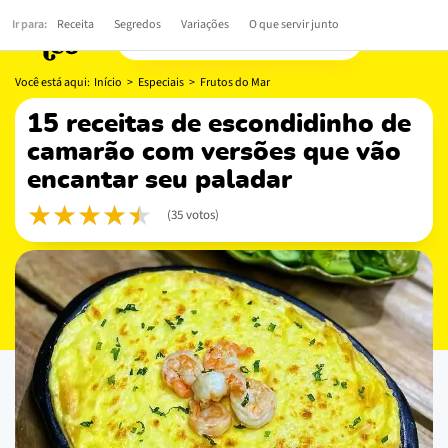
Ir para:
Receita
Segredos
Variações
O que servir junto
Você está aqui:
Início
>
Especiais
>
Frutos do Mar
15 receitas de escondidinho de
camarão com versões que vão
encantar seu paladar
(35 votos)