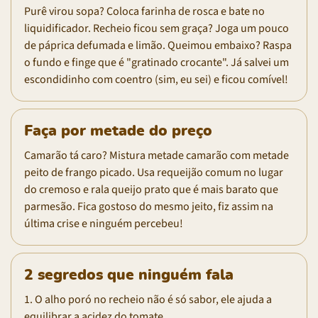
Purê virou sopa? Coloca farinha de rosca e bate no
liquidificador. Recheio ficou sem graça? Joga um pouco
de páprica defumada e limão. Queimou embaixo? Raspa
o fundo e finge que é "gratinado crocante". Já salvei um
escondidinho com coentro (sim, eu sei) e ficou comível!
Faça por metade do preço
Camarão tá caro? Mistura metade camarão com metade
peito de frango picado. Usa requeijão comum no lugar
do cremoso e rala queijo prato que é mais barato que
parmesão. Fica gostoso do mesmo jeito, fiz assim na
última crise e ninguém percebeu!
2 segredos que ninguém fala
1. O alho poró no recheio não é só sabor, ele ajuda a
equilibrar a acidez do tomate