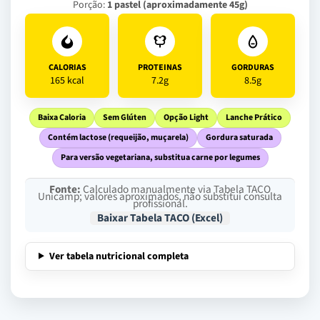
Porção:
1 pastel (aproximadamente 45g)
CALORIAS
PROTEINAS
GORDURAS
165 kcal
7.2g
8.5g
Baixa Caloria
Sem Glúten
Opção Light
Lanche Prático
Contém lactose (requeijão, muçarela)
Gordura saturada
Para versão vegetariana, substitua carne por legumes
Fonte:
Calculado manualmente via Tabela TACO
Unicamp; valores aproximados, não substitui consulta
profissional.
Baixar Tabela TACO (Excel)
Ver tabela nutricional completa