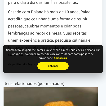
para o dia a dia das famílias brasileiras.
Casado com Daiane há mais de 10 anos, Rafael
acredita que cozinhar é uma forma de reunir
pessoas, celebrar momentos e criar boas
lembranças ao redor da mesa. Suas receitas
unem experiência prática, pesquisa culinária e
linguagem direta para ajudar qualquer pessoa a
Usamos cookies para melhorar sua experiência, medir audiência e personalizar
cozinhar melhor em casa.
anúncios. Ao clicar em entendi, você concorda com nossa política de
privacidade.
Saiba Mais
.
Ver perfil no site
Seguir no Instagram
Entendi
Itens relacionados (por marcador)