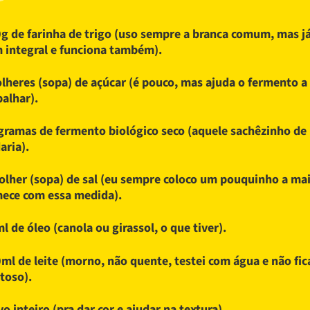
g de farinha de trigo (uso sempre a branca comum, mas já
 integral e funciona também).
olheres (sopa) de açúcar (é pouco, mas ajuda o fermento a
balhar).
gramas de fermento biológico seco (aquele sachêzinho de
aria).
olher (sopa) de sal (eu sempre coloco um pouquinho a ma
ece com essa medida).
l de óleo (canola ou girassol, o que tiver).
ml de leite (morno, não quente, testei com água e não fic
toso).
vo inteiro (pra dar cor e ajudar na textura).