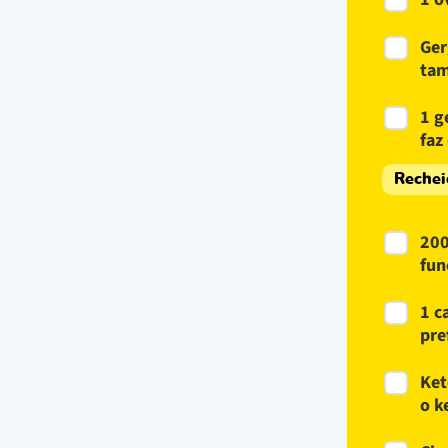
Ger
ta
1 g
faz
Rechei
200
fun
1 c
pre
Ket
o k