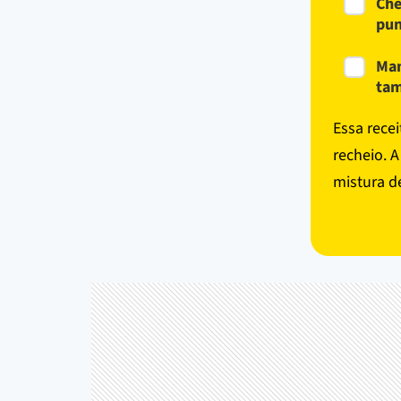
Che
pun
Man
ta
Essa rece
recheio. 
mistura d