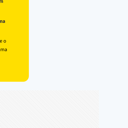
om
ona
e o
 uma