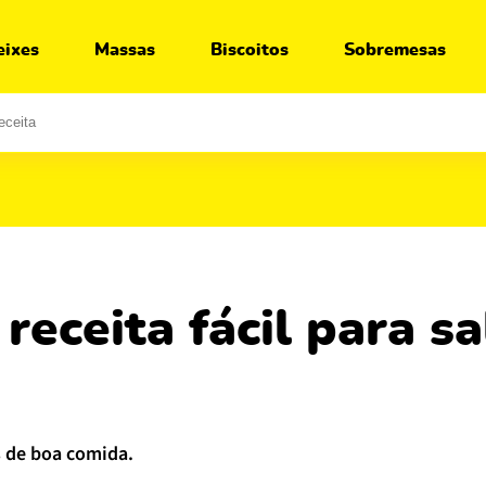
Ir para:
Receita
Segredos
Variações
O que servir junto
eixes
Massas
Biscoitos
Sobremesas
s de boa comida.