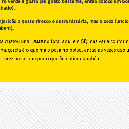
iro verde a gosto (eu gosto bastante, então coloco um b
hado).
jericão a gosto (fresco é outra história, mas o seco funci
mbém).
ita custou uns
no total aqui em SP, mas varia conform
R$25
A muçarela é o que mais pesa no bolso, então as vezes uso
e mussarela com prato que fica ótimo também.