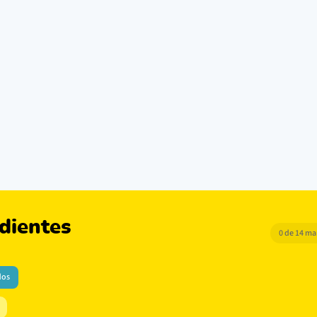
dientes
0 de 14 m
dos