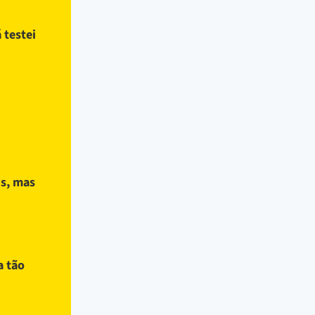
 testei
is, mas
a tão