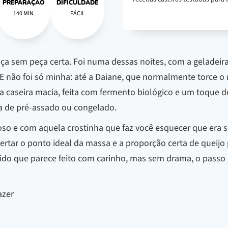
PREPARAÇÃO
DIFICULDADE
140 MIN
FÁCIL
a sem peça certa. Foi numa dessas noites, com a geladeira
 E não foi só minha: até a Daiane, que normalmente torce o
a caseira macia, feita com fermento biológico e um toque 
da de pré-assado ou congelado.
roso e com aquela crostinha que faz você esquecer que era s
certar o ponto ideal da massa e a proporção certa de queij
pido que parece feito com carinho, mas sem drama, o passo 
azer