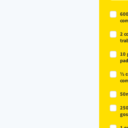
600
com
2 c
tra
10 
pad
½ c
com
50m
250
gos
1 o