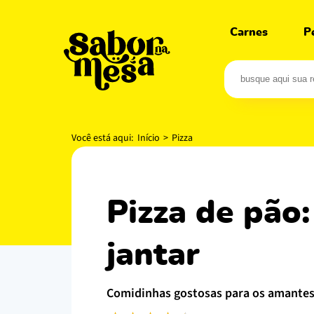
Carnes
P
Você está aqui:
Início
>
Pizza
pizza de pão: receita fácil para salvar seu
jantar
comidinhas gostosas para os amante