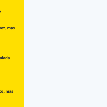
o
vez, mas
ralada
co, mas