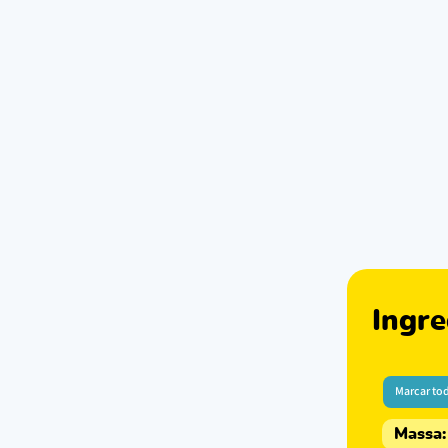
Ingre
Marcar to
Massa: