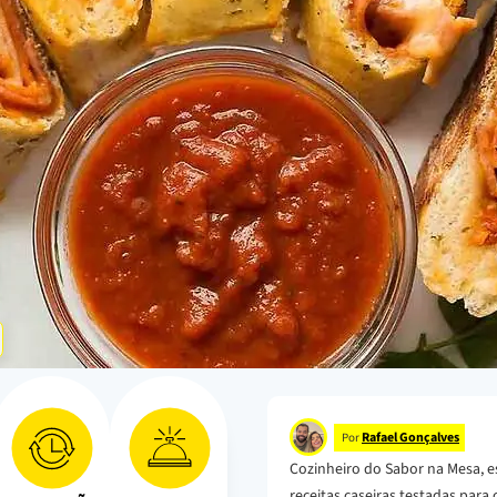
Rafael Gonçalves
Por
Cozinheiro do Sabor na Mesa, e
receitas caseiras testadas para o